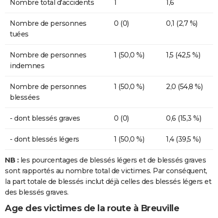
Nombre total d'accidents
1
1,6
Nombre de personnes
0 (0)
0,1 (2,7 %)
tuées
Nombre de personnes
1 (50,0 %)
1,5 (42,5 %)
indemnes
Nombre de personnes
1 (50,0 %)
2,0 (54,8 %)
blessées
- dont blessés graves
0 (0)
0,6 (15,3 %)
- dont blessés légers
1 (50,0 %)
1,4 (39,5 %)
NB :
les pourcentages de blessés légers et de blessés graves
sont rapportés au nombre total de victimes. Par conséquent,
la part totale de blessés inclut déjà celles des blessés légers et
des blessés graves.
Age des victimes de la route à Breuville