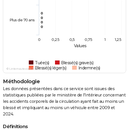
0
0
Plus de 70 ans
0
0
0
0,25
0,5
0,75
1
1,25
Values
Tuée(s)
Blessé(s) grave(s)
Blessé(s) léger(s)
Indemne(s)
© Linternaute.com 2026
Méthodologie
Les données présentées dans ce service sont issues des
statistiques publiées par le ministère de l'Intérieur concernant
les accidents corporels de la circulation ayant fait au moins un
blessé et impliquant au moins un véhicule entre 2009 et
2024.
Définitions