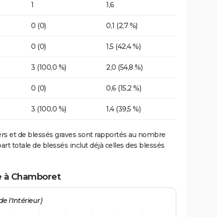
1
1,6
0 (0)
0,1 (2,7 %)
0 (0)
1,5 (42,4 %)
3 (100,0 %)
2,0 (54,8 %)
0 (0)
0,6 (15,2 %)
3 (100,0 %)
1,4 (39,5 %)
ers et de blessés graves sont rapportés au nombre
art totale de blessés inclut déjà celles des blessés
te à Chamboret
e l'Intérieur)