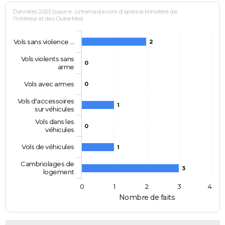
Données 2025 (source : Linternaute.com d'après le Ministère de
l'Intérieur et des Outre-Mer)
Vols sans violence …
2
Vols violents sans
0
arme
Vols avec armes
0
Vols d'accessoires
1
sur véhicules
Vols dans les
0
véhicules
Vols de véhicules
1
Cambriolages de
3
logement
0
1
2
3
4
Nombre de faits