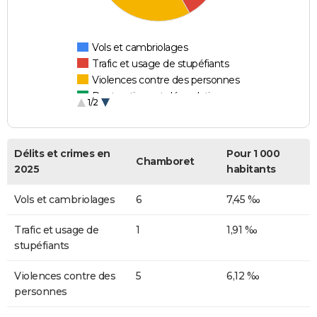
Vols et cambriolages
Trafic et usage de stupéfiants
Violences contre des personnes
Destructions et dégradations
1/2
Escroqueries et fraudes
Délits et crimes en
Pour 1 000
Chamboret
2025
habitants
Vols et cambriolages
6
7,45 ‰
Trafic et usage de
1
1,91 ‰
stupéfiants
Violences contre des
5
6,12 ‰
personnes