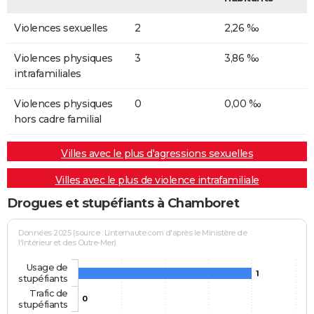
Violences sexuelles
2
2,26 ‰
Violences physiques
3
3,86 ‰
intrafamiliales
Violences physiques
0
0,00 ‰
hors cadre familial
Villes avec le plus d'agressions sexuelles
Villes avec le plus de violence intrafamiliale
Drogues et stupéfiants à Chamboret
Données 2025 (source : Linternaute.com d'après le Ministère de
l'Intérieur et des Outre-Mer)
Usage de
1
stupéfiants
Trafic de
0
stupéfiants