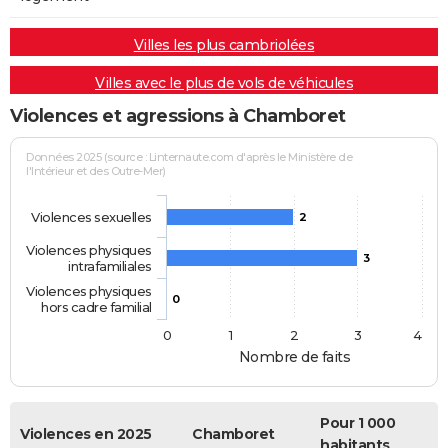
Villes les plus cambriolées
Villes avec le plus de vols de véhicules
Violences et agressions à Chamboret
Données 2025 (source : Linternaute.com d'après le Ministère de
l'Intérieur et des Outre-Mer)
Violences sexuelles
2
Violences physiques
3
intrafamiliales
Violences physiques
0
hors cadre familial
0
1
2
3
4
Nombre de faits
Pour 1 000
Violences en 2025
Chamboret
habitants