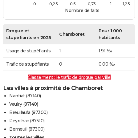
0
0,25
0,5
0,75
1
1,25
Nombre de faits
Drogue et
Pour 1 000
Chamboret
stupéfiants en 2025
habitants
Usage de stupéfiants
1
1,91 ‰
Trafic de stupéfiants
0
0,00 ‰
Classement : le trafic de drogue par ville
Les villes à proximité de Chamboret
Nantiat (87140)
Vaulry (87140)
Breuilaufa (87300)
Peyrilhac (87510)
Berneuil (87300)
Toutes les villes