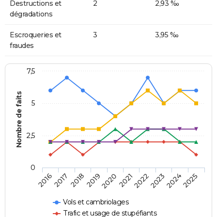
Destructions et
2
2,93 ‰
dégradations
Escroqueries et
3
3,95 ‰
fraudes
7,5
Nombre de faits
5
2,5
0
2018
2023
2020
2025
2017
2022
2019
2024
2016
2021
Vols et cambriolages
Trafic et usage de stupéfiants