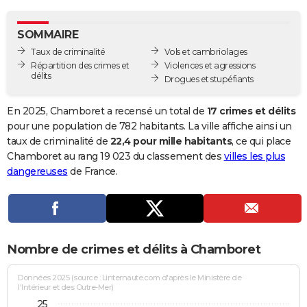
City break
Voyage de noces
Climat
Destinations
Voyage nature
Forum
+
PHOTO
SOMMAIRE
GUIDES D'ACHAT
Taux de criminalité
Vols et cambriolages
Répartition des crimes et
Violences et agressions
BONS PLANS
délits
Drogues et stupéfiants
CARTE DE VOEUX
En 2025, Chamboret a recensé un total de
17 crimes et délits
Carte Bonne année
Carte Pâques
Carte de Noël
Carte Saint-Valentin
Carte d'anniversaire
pour une population de 782 habitants. La ville affiche ainsi un
DICTIONNAIRE
taux de criminalité de
22,4 pour mille habitants
, ce qui place
Biographies
Expressions
Dictionnaire
Citations
Proverbes
Chamboret au rang 19 023 du classement des
villes les plus
PROGRAMME TV
dangereuses
de France.
COPAINS D'AVANT
Se connecter
Collèges
Universités
Service militaire
S'inscrire
Lycées
Primaires
Entreprises
Avis de recherche
AVIS DE DÉCÈS
FORUM
Nombre de crimes et délits à Chamboret
Lifestyle
Sport
Television
Cinema
Bricolage
Culture
Auto
Voyage
Données 2025 (source : Linternaute.com d'après le Ministère de
l'Intérieur et des Outre-Mer)
25