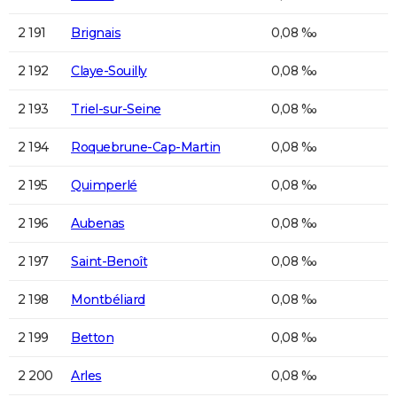
2 191
Brignais
0,08 ‰
2 192
Claye-Souilly
0,08 ‰
2 193
Triel-sur-Seine
0,08 ‰
2 194
Roquebrune-Cap-Martin
0,08 ‰
2 195
Quimperlé
0,08 ‰
2 196
Aubenas
0,08 ‰
2 197
Saint-Benoît
0,08 ‰
2 198
Montbéliard
0,08 ‰
2 199
Betton
0,08 ‰
2 200
Arles
0,08 ‰