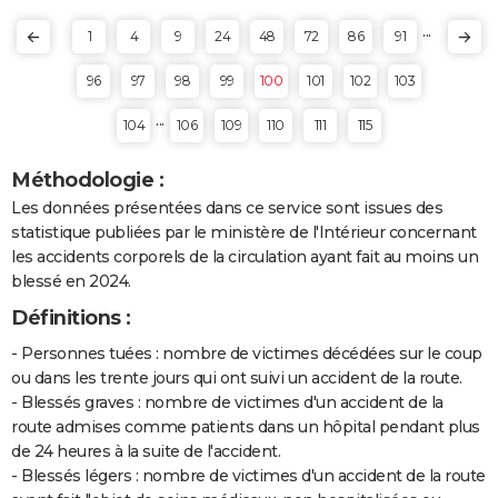
...
1
4
9
24
48
72
86
91
96
97
98
99
100
101
102
103
...
104
106
109
110
111
115
Méthodologie :
Les données présentées dans ce service sont issues des
statistique publiées par le ministère de l'Intérieur concernant
les accidents corporels de la circulation ayant fait au moins un
blessé en 2024.
Définitions :
- Personnes tuées : nombre de victimes décédées sur le coup
ou dans les trente jours qui ont suivi un accident de la route.
- Blessés graves : nombre de victimes d'un accident de la
route admises comme patients dans un hôpital pendant plus
de 24 heures à la suite de l'accident.
- Blessés légers : nombre de victimes d'un accident de la route