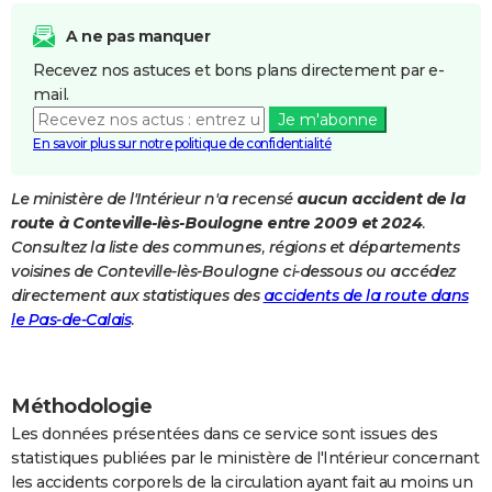
City break
Voyage de noces
Climat
Destinations
Voyage nature
Forum
+
PHOTO
A ne pas manquer
Recevez nos astuces et bons plans directement par e-
GUIDES D'ACHAT
mail.
BONS PLANS
Je m'abonne
En savoir plus sur notre politique de confidentialité
CARTE DE VOEUX
Le ministère de l'Intérieur n'a recensé
aucun accident de la
Carte Bonne année
Carte Pâques
Carte de Noël
Carte Saint-Valentin
Carte d'anniversaire
DICTIONNAIRE
route à Conteville-lès-Boulogne entre 2009 et 2024
.
Biographies
Expressions
Dictionnaire
Citations
Proverbes
Consultez la liste des communes, régions et départements
PROGRAMME TV
voisines de Conteville-lès-Boulogne ci-dessous ou accédez
COPAINS D'AVANT
directement aux statistiques des
accidents de la route dans
le Pas-de-Calais
.
Se connecter
Collèges
Universités
Service militaire
S'inscrire
Lycées
Primaires
Entreprises
Avis de recherche
AVIS DE DÉCÈS
FORUM
Méthodologie
Lifestyle
Sport
Television
Cinema
Bricolage
Culture
Auto
Voyage
Les données présentées dans ce service sont issues des
statistiques publiées par le ministère de l'Intérieur concernant
les accidents corporels de la circulation ayant fait au moins un