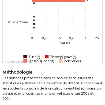
0
0
0
Plus de 70 ans
0
0
0
0,25
0,5
0,75
1
1,25
Values
Tuée(s)
Blessé(s) grave(s)
Blessé(s) léger(s)
Indemne(s)
© Linternaute.com 2026
Méthodologie
Les données présentées dans ce service sont issues des
statistiques publiées par le ministère de l'Intérieur concernant
les accidents corporels de la circulation ayant fait au moins un
blessé et impliquant au moins un véhicule entre 2009 et
2024.