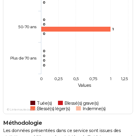
0
0
0
50-70 ans
1
0
0
0
Plus de 70 ans
0
0
0
0,25
0,5
0,75
1
1,25
Values
Tuée(s)
Blessé(s) grave(s)
Blessé(s) léger(s)
Indemne(s)
© Linternaute.com 2026
Méthodologie
Les données présentées dans ce service sont issues des