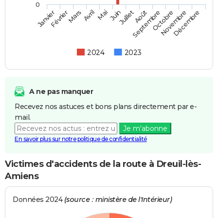
0
Février
Mai
Août
Novembre
Mars
Juin
Septembre
Décembre
Janvier
Avril
Juillet
Octobre
2024
2023
A ne pas manquer
Recevez nos astuces et bons plans directement par e-
mail.
Je m'abonne
En savoir plus sur notre politique de confidentialité
Victimes d'accidents de la route à Dreuil-lès-
Amiens
Données 2024
(source : ministère de l'Intérieur)