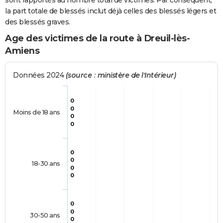
sont rapportés au nombre total de victimes. Par conséquent,
la part totale de blessés inclut déjà celles des blessés légers et
des blessés graves.
Age des victimes de la route à Dreuil-lès-
Amiens
Données 2024
(source : ministère de l'Intérieur)
0
0
Moins de 18 ans
0
0
0
0
18-30 ans
0
0
0
0
30-50 ans
0