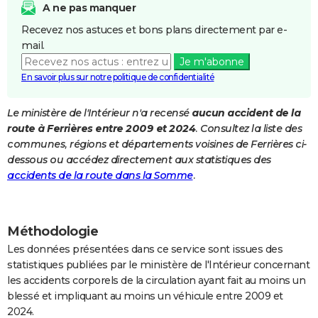
A ne pas manquer
City break
Voyage de noces
Climat
Destinations
Voyage nature
Forum
+
PHOTO
Recevez nos astuces et bons plans directement par e-
mail.
GUIDES D'ACHAT
Je m'abonne
BONS PLANS
En savoir plus sur notre politique de confidentialité
CARTE DE VOEUX
Le ministère de l'Intérieur n'a recensé
aucun accident de la
route à Ferrières entre 2009 et 2024
. Consultez la liste des
Carte Bonne année
Carte Pâques
Carte de Noël
Carte Saint-Valentin
Carte d'anniversaire
DICTIONNAIRE
communes, régions et départements voisines de Ferrières ci-
Biographies
Expressions
Dictionnaire
Citations
Proverbes
dessous ou accédez directement aux statistiques des
PROGRAMME TV
accidents de la route dans la Somme
.
COPAINS D'AVANT
Se connecter
Collèges
Universités
Service militaire
S'inscrire
Lycées
Primaires
Entreprises
Avis de recherche
AVIS DE DÉCÈS
Méthodologie
FORUM
Les données présentées dans ce service sont issues des
statistiques publiées par le ministère de l'Intérieur concernant
Lifestyle
Sport
Television
Cinema
Bricolage
Culture
Auto
Voyage
les accidents corporels de la circulation ayant fait au moins un
blessé et impliquant au moins un véhicule entre 2009 et
2024.