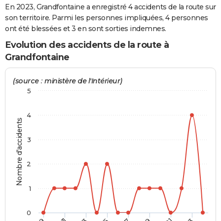
En 2023, Grandfontaine a enregistré 4 accidents de la route sur
City break
Voyage de noces
Climat
Destinations
Voyage nature
Forum
+
PHOTO
son territoire. Parmi les personnes impliquées, 4 personnes
ont été blessées et 3 en sont sorties indemnes.
GUIDES D'ACHAT
Evolution des accidents de la route à
BONS PLANS
Grandfontaine
CARTE DE VOEUX
(source : ministère de l'Intérieur)
Carte Bonne année
Carte Pâques
Carte de Noël
Carte Saint-Valentin
Carte d'anniversaire
5
DICTIONNAIRE
Biographies
Expressions
Dictionnaire
Citations
Proverbes
PROGRAMME TV
4
Nombre d'accidents
COPAINS D'AVANT
3
Se connecter
Collèges
Universités
Service militaire
S'inscrire
Lycées
Primaires
Entreprises
Avis de recherche
AVIS DE DÉCÈS
2
FORUM
1
Lifestyle
Sport
Television
Cinema
Bricolage
Culture
Auto
Voyage
0