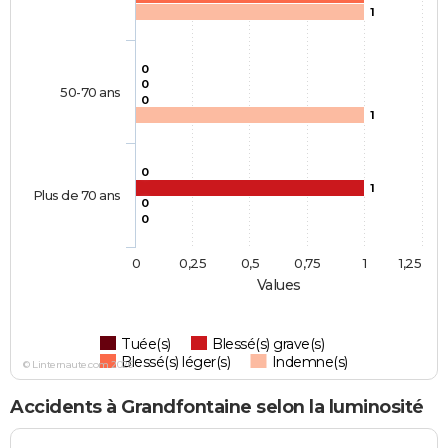
1
0
0
50-70 ans
0
1
0
1
Plus de 70 ans
0
0
0
0,25
0,5
0,75
1
1,25
Values
Tuée(s)
Blessé(s) grave(s)
Blessé(s) léger(s)
Indemne(s)
© Linternaute.com 2026
Accidents à Grandfontaine selon la luminosité