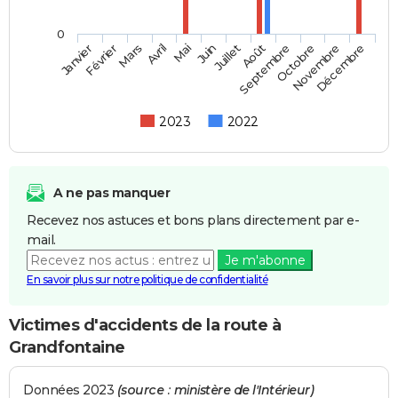
0
Février
Mai
Août
Novembre
Mars
Juin
Septembre
Décembre
Janvier
Avril
Juillet
Octobre
2023
2022
A ne pas manquer
Recevez nos astuces et bons plans directement par e-
mail.
Je m'abonne
En savoir plus sur notre politique de confidentialité
Victimes d'accidents de la route à
Grandfontaine
Données 2023
(source : ministère de l'Intérieur)