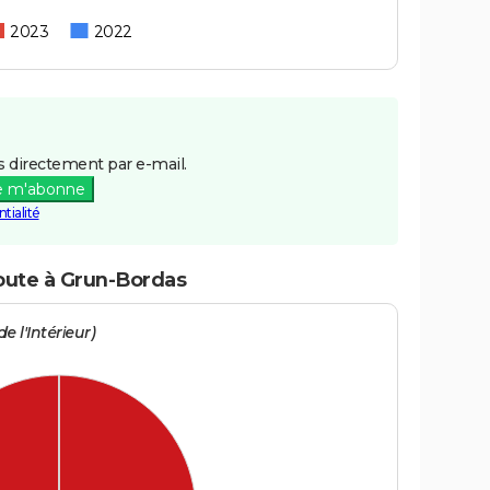
2023
2022
 directement par e-mail.
e m'abonne
tialité
route à Grun-Bordas
e l'Intérieur)