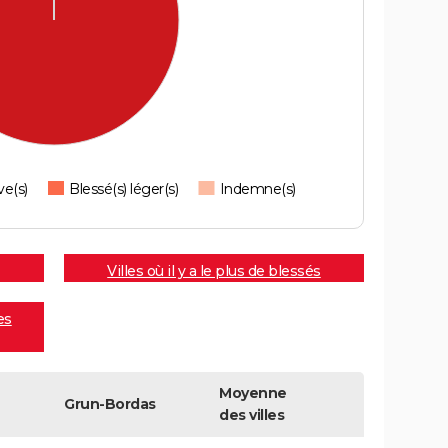
ve(s)
Blessé(s) léger(s)
Indemne(s)
Villes où il y a le plus de blessés
es
Moyenne
Grun-Bordas
des villes