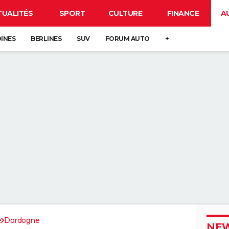
TUALITÉS
SPORT
CULTURE
FINANCE
A
DINES
BERLINES
SUV
FORUM AUTO
+
e
Dordogne
NEW