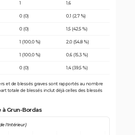
1
1,6
0 (0)
0,1 (2,7 %)
0 (0)
1,5 (42,5 %)
1 (100,0 %)
2,0 (54,8 %)
1 (100,0 %)
0,6 (15,3 %)
0 (0)
1,4 (39,5 %)
ers et de blessés graves sont rapportés au nombre
art totale de blessés inclut déjà celles des blessés
e à Grun-Bordas
e l'Intérieur)