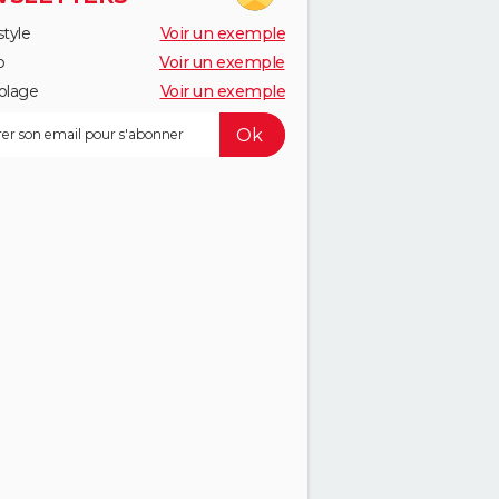
style
Voir un exemple
o
Voir un exemple
olage
Voir un exemple