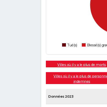
Tué(s)
Blessé(s) gra
Villes où il y a le plus de morts
Villes où il y a le plus de personn
indemnes
Données 2023