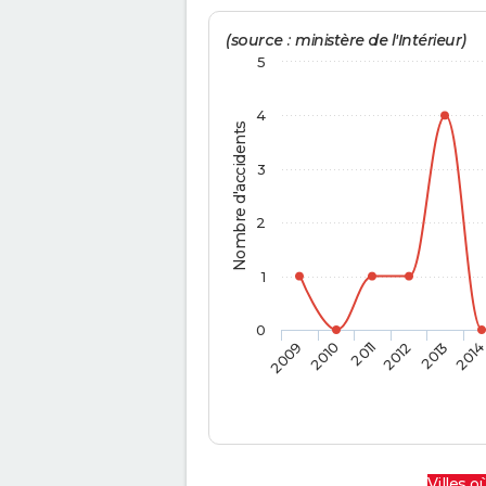
(source : ministère de l'Intérieur)
5
4
Nombre d'accidents
3
2
1
0
2009
2010
2011
2012
2013
201
Villes où