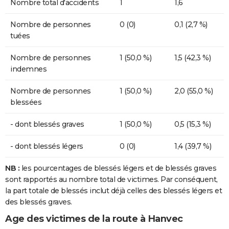
Nombre total d'accidents
1
1,6
Nombre de personnes
0 (0)
0,1 (2,7 %)
tuées
Nombre de personnes
1 (50,0 %)
1,5 (42,3 %)
indemnes
Nombre de personnes
1 (50,0 %)
2,0 (55,0 %)
blessées
- dont blessés graves
1 (50,0 %)
0,5 (15,3 %)
- dont blessés légers
0 (0)
1,4 (39,7 %)
NB :
les pourcentages de blessés légers et de blessés graves
sont rapportés au nombre total de victimes. Par conséquent,
la part totale de blessés inclut déjà celles des blessés légers et
des blessés graves.
Age des victimes de la route à Hanvec