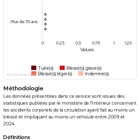
0
0
Plus de 70 ans
0
0
0
0,25
0,5
0,75
1
1,25
Values
Tuée(s)
Blessé(s) grave(s)
Blessé(s) léger(s)
Indemne(s)
© Linternaute.com 2026
Méthodologie
Les données présentées dans ce service sont issues des
statistiques publiées par le ministère de l'Intérieur concernant
les accidents corporels de la circulation ayant fait au moins un
blessé et impliquant au moins un véhicule entre 2009 et
2024.
Définitions