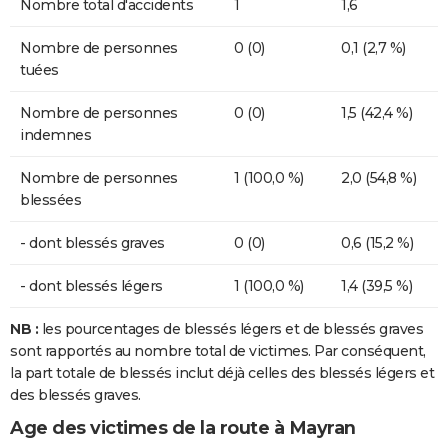
Nombre total d'accidents
1
1,6
Nombre de personnes
0 (0)
0,1 (2,7 %)
tuées
Nombre de personnes
0 (0)
1,5 (42,4 %)
indemnes
Nombre de personnes
1 (100,0 %)
2,0 (54,8 %)
blessées
- dont blessés graves
0 (0)
0,6 (15,2 %)
- dont blessés légers
1 (100,0 %)
1,4 (39,5 %)
NB :
les pourcentages de blessés légers et de blessés graves
sont rapportés au nombre total de victimes. Par conséquent,
la part totale de blessés inclut déjà celles des blessés légers et
des blessés graves.
Age des victimes de la route à Mayran