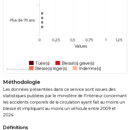
0
0
Plus de 70 ans
0
0
0
0,25
0,5
0,75
1
1,25
Values
Tuée(s)
Blessé(s) grave(s)
Blessé(s) léger(s)
Indemne(s)
© Linternaute.com 2026
Méthodologie
Les données présentées dans ce service sont issues des
statistiques publiées par le ministère de l'Intérieur concernant
les accidents corporels de la circulation ayant fait au moins un
blessé et impliquant au moins un véhicule entre 2009 et
2024.
Définitions