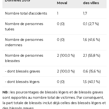
Données 2019
Moval
des villes
Nombre total d'accidents
1
1,7
Nombre de personnes
0 (0)
0,1 (2,7 %)
tuées
Nombre de personnes
0 (0)
1,6 (41,6 %)
indemnes
Nombre de personnes
2 (100,0 %)
2,1 (55,8 %)
blessées
- dont blessés graves
2 (100,0 %)
0,6 (15,6 %)
- dont blessés légers
0 (0)
1,5 (40,1 %)
NB :
les pourcentages de blessés légers et de blessés graves
sont rapportés au nombre total de victimes. Par conséquent,
la part totale de blessés inclut déjà celles des blessés légers et
des blessés graves.