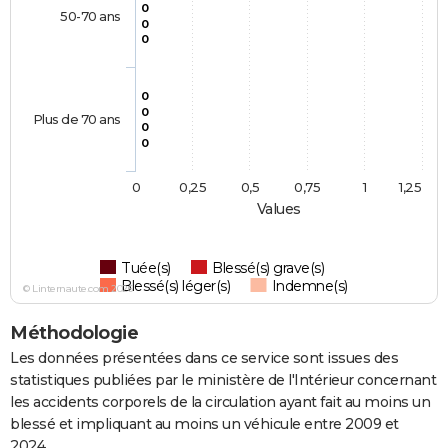
0
50-70 ans
0
0
0
0
Plus de 70 ans
0
0
0
0,25
0,5
0,75
1
1,25
Values
Tuée(s)
Blessé(s) grave(s)
Blessé(s) léger(s)
Indemne(s)
© Linternaute.com 2026
Méthodologie
Les données présentées dans ce service sont issues des
statistiques publiées par le ministère de l'Intérieur concernant
les accidents corporels de la circulation ayant fait au moins un
blessé et impliquant au moins un véhicule entre 2009 et
2024.