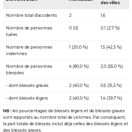
des villes
Nombre total d'accidents
2
1,6
Nombre de personnes
0 (0)
0,1 (2,7 %)
tuées
Nombre de personnes
1 (20,0 %)
1,5 (42,3 %)
indemnes
Nombre de personnes
4 (80,0 %)
2,0 (55,0 %)
blessées
- dont blessés graves
2 (40,0 %)
0,5 (15,3 %)
- dont blessés légers
2 (40,0 %)
1,4 (39,7 %)
NB :
les pourcentages de blessés légers et de blessés graves
sont rapportés au nombre total de victimes. Par conséquent,
la part totale de blessés inclut déjà celles des blessés légers et
des blessés graves.