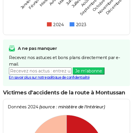
Février
Mai
Août
Novembre
Mars
Juin
Septembre
Décembre
Janvier
Avril
Juillet
Octobre
2024
2023
A ne pas manquer
Recevez nos astuces et bons plans directement par e-
mail.
Je m'abonne
En savoir plus sur notre politique de confidentialité
Victimes d'accidents de la route à Montussan
Données 2024
(source : ministère de l'Intérieur)