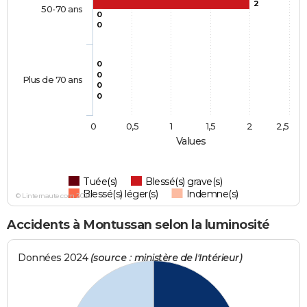
2
50-70 ans
0
0
0
0
Plus de 70 ans
0
0
0
0,5
1
1,5
2
2,5
Values
Tuée(s)
Blessé(s) grave(s)
Blessé(s) léger(s)
Indemne(s)
© Linternaute.com 2026
Accidents à Montussan selon la luminosité
Données 2024
(source : ministère de l'Intérieur)