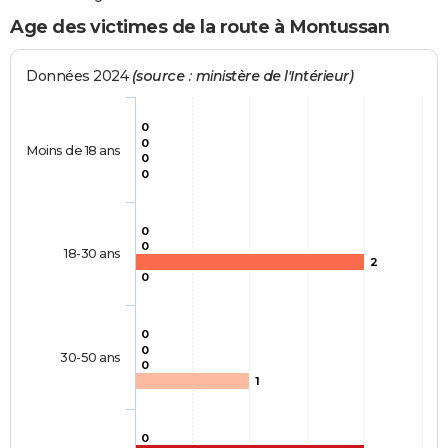
Age des victimes de la route à Montussan
Données 2024
(source : ministère de l'Intérieur)
0
0
Moins de 18 ans
0
0
0
0
18-30 ans
2
0
0
0
30-50 ans
0
1
0