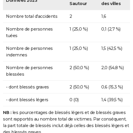
Données 2023
Sautour
des villes
Nombre total d'accidents
2
1,6
Nombre de personnes
1 (25,0 %)
0,1 (2,7 %)
tuées
Nombre de personnes
1 (25,0 %)
1,5 (42,5 %)
indemnes
Nombre de personnes
2 (50,0 %)
2,0 (54,8 %)
blessées
- dont blessés graves
2 (50,0 %)
0,6 (15,3 %)
- dont blessés légers
0 (0)
1,4 (39,5 %)
NB :
les pourcentages de blessés légers et de blessés graves
sont rapportés au nombre total de victimes. Par conséquent,
la part totale de blessés inclut déjà celles des blessés légers et
des blessés graves.