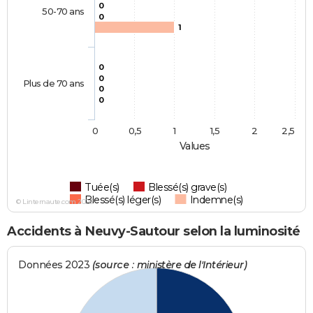
0
50-70 ans
0
1
0
0
Plus de 70 ans
0
0
0
0,5
1
1,5
2
2,5
Values
Tuée(s)
Blessé(s) grave(s)
Blessé(s) léger(s)
Indemne(s)
© Linternaute.com 2026
Accidents à Neuvy-Sautour selon la luminosité
Données 2023
(source : ministère de l'Intérieur)