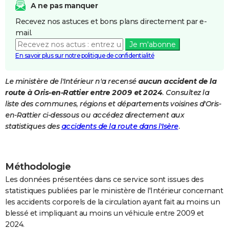
A ne pas manquer
City break
Voyage de noces
Climat
Destinations
Voyage nature
Forum
+
PHOTO
Recevez nos astuces et bons plans directement par e-
mail.
GUIDES D'ACHAT
Je m'abonne
BONS PLANS
En savoir plus sur notre politique de confidentialité
CARTE DE VOEUX
Le ministère de l'Intérieur n'a recensé
aucun accident de la
route à Oris-en-Rattier entre 2009 et 2024
. Consultez la
Carte Bonne année
Carte Pâques
Carte de Noël
Carte Saint-Valentin
Carte d'anniversaire
DICTIONNAIRE
liste des communes, régions et départements voisines d'Oris-
Biographies
Expressions
Dictionnaire
Citations
Proverbes
en-Rattier ci-dessous ou accédez directement aux
PROGRAMME TV
statistiques des
accidents de la route dans l'Isère
.
COPAINS D'AVANT
Se connecter
Collèges
Universités
Service militaire
S'inscrire
Lycées
Primaires
Entreprises
Avis de recherche
AVIS DE DÉCÈS
Méthodologie
FORUM
Les données présentées dans ce service sont issues des
statistiques publiées par le ministère de l'Intérieur concernant
Lifestyle
Sport
Television
Cinema
Bricolage
Culture
Auto
Voyage
les accidents corporels de la circulation ayant fait au moins un
blessé et impliquant au moins un véhicule entre 2009 et
2024.