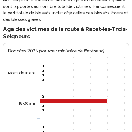
NB :
les pourcentages de blessés légers et de blessés graves
sont rapportés au nombre total de victimes. Par conséquent,
la part totale de blessés inclut déjà celles des blessés légers et
des blessés graves.
Age des victimes de la route à Rabat-les-Trois-
Seigneurs
Données 2023
(source : ministère de l'Intérieur)
0
0
Moins de 18 ans
0
0
0
1
18-30 ans
0
0
0
0