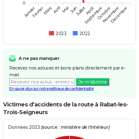
0
Février
Mai
Août
Novembre
Mars
Juin
Septembre
Décembre
Janvier
Avril
Juillet
Octobre
2023
2022
A ne pas manquer
Recevez nos astuces et bons plans directement par e-
mail.
Je m'abonne
En savoir plus sur notre politique de confidentialité
Victimes d'accidents de la route à Rabat-les-
Trois-Seigneurs
Données 2023
(source : ministère de l'Intérieur)