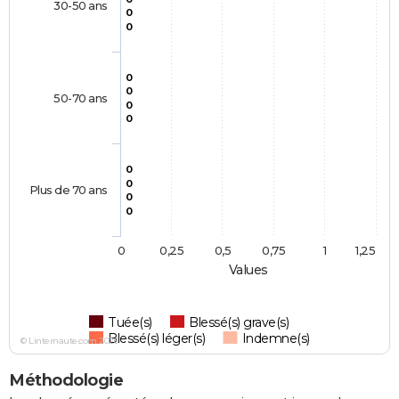
30-50 ans
0
0
0
0
50-70 ans
0
0
0
0
Plus de 70 ans
0
0
0
0,25
0,5
0,75
1
1,25
Values
Tuée(s)
Blessé(s) grave(s)
Blessé(s) léger(s)
Indemne(s)
© Linternaute.com 2026
Méthodologie