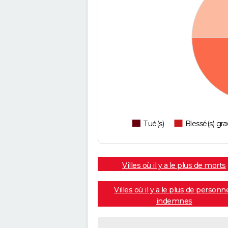
Tué(s)
Blessé(s) gra
Villes où il y a le plus de morts
Villes où il y a le plus de personn
indemnes