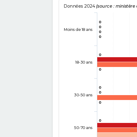
Données 2024
(source : ministère d
0
0
Moins de 18 ans
0
0
0
18-30 ans
0
0
0
30-50 ans
0
0
50-70 ans