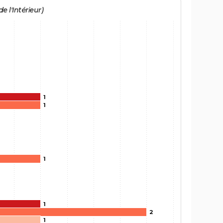
e l'Intérieur)
1
1
1
1
2
1