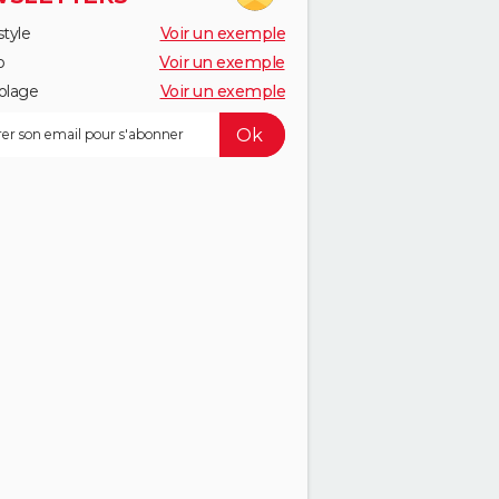
style
Voir un exemple
o
Voir un exemple
olage
Voir un exemple