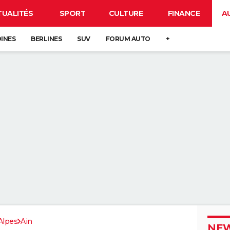
TUALITÉS
SPORT
CULTURE
FINANCE
A
DINES
BERLINES
SUV
FORUM AUTO
+
Alpes
Ain
NEW