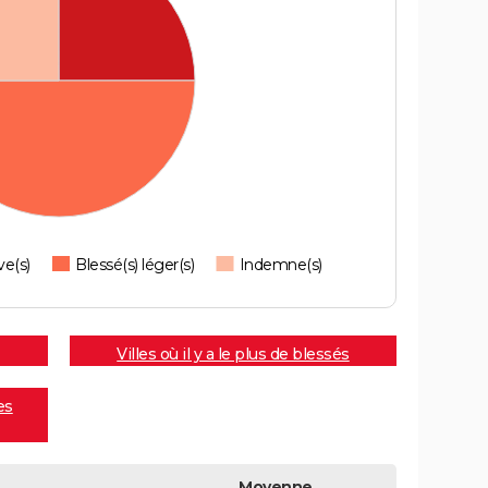
ve(s)
Blessé(s) léger(s)
Indemne(s)
Villes où il y a le plus de blessés
es
Moyenne