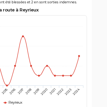
nt été blessées et 2 en sont sorties indemnes.
a route à Reyrieux
4
2015
2016
2017
2018
2019
2020
2021
2022
2023
2024
Reyrieux