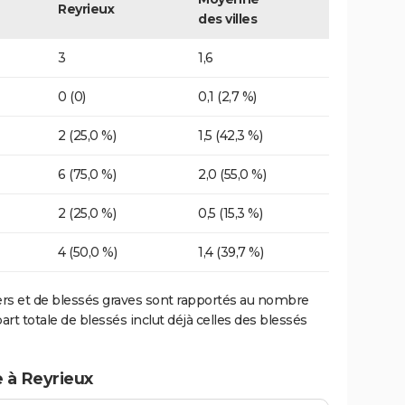
Reyrieux
des villes
3
1,6
0 (0)
0,1 (2,7 %)
2 (25,0 %)
1,5 (42,3 %)
6 (75,0 %)
2,0 (55,0 %)
2 (25,0 %)
0,5 (15,3 %)
4 (50,0 %)
1,4 (39,7 %)
ers et de blessés graves sont rapportés au nombre
art totale de blessés inclut déjà celles des blessés
e à Reyrieux