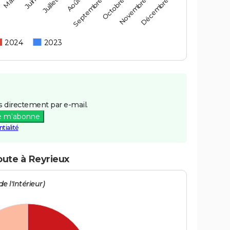
Mai
Août
Novembre
Juin
Septembre
Décembre
Juillet
Octobre
2024
2023
 directement par e-mail.
e m'abonne
tialité
oute à Reyrieux
e l'Intérieur)