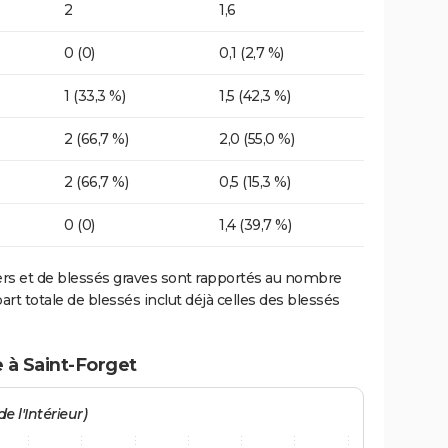
2
1,6
0 (0)
0,1 (2,7 %)
1 (33,3 %)
1,5 (42,3 %)
2 (66,7 %)
2,0 (55,0 %)
2 (66,7 %)
0,5 (15,3 %)
0 (0)
1,4 (39,7 %)
ers et de blessés graves sont rapportés au nombre
art totale de blessés inclut déjà celles des blessés
 à Saint-Forget
e l'Intérieur)