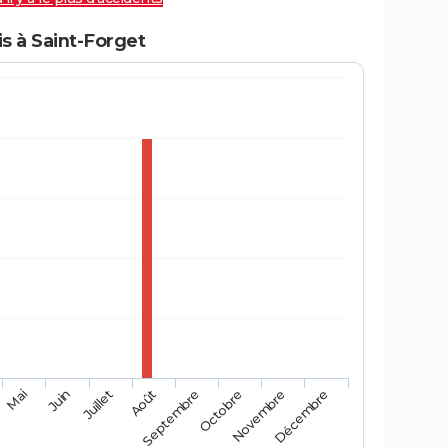
s à Saint-Forget
Mai
Août
Novembre
Juin
Septembre
Décembre
Juillet
Octobre