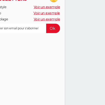
style
Voir un exemple
o
Voir un exemple
olage
Voir un exemple