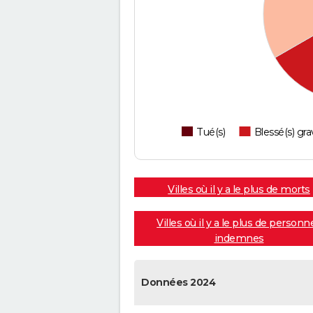
Tué(s)
Blessé(s) gra
Villes où il y a le plus de morts
Villes où il y a le plus de personn
indemnes
Données 2024