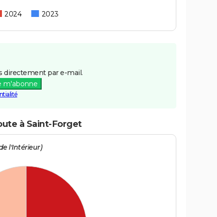
2024
2023
 directement par e-mail.
e m'abonne
tialité
oute à Saint-Forget
e l'Intérieur)