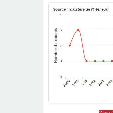
(source : ministère de l'Intérieur)
4
Nombre d'accidents
3
2
1
0
2009
2010
2011
2012
2013
201
Villes où