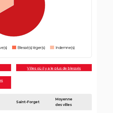
ve(s)
Blessé(s) léger(s)
Indemne(s)
Villes où il y a le plus de blessés
es
Moyenne
Saint-Forget
des villes