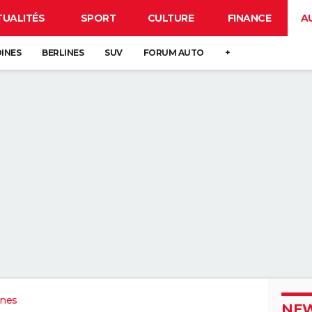
TUALITÉS
SPORT
CULTURE
FINANCE
A
DINES
BERLINES
SUV
FORUM AUTO
+
ines
NEW