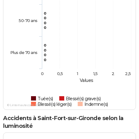
0
0
50-70 ans
0
0
0
0
Plus de 70 ans
0
0
0
0,5
1
1,5
2
2,5
Values
Tuée(s)
Blessé(s) grave(s)
Blessé(s) léger(s)
Indemne(s)
© Linternaute.com 2026
Accidents à Saint-Fort-sur-Gironde selon la
luminosité