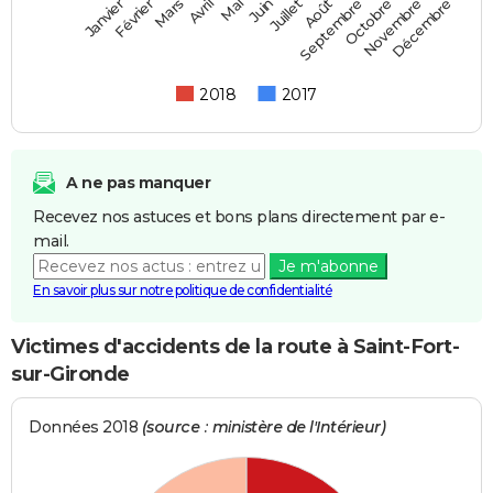
Février
Mai
Août
Novembre
Mars
Juin
Septembre
Décembre
Janvier
Avril
Juillet
Octobre
2018
2017
A ne pas manquer
Recevez nos astuces et bons plans directement par e-
mail.
Je m'abonne
En savoir plus sur notre politique de confidentialité
Victimes d'accidents de la route à Saint-Fort-
sur-Gironde
Données 2018
(source : ministère de l'Intérieur)