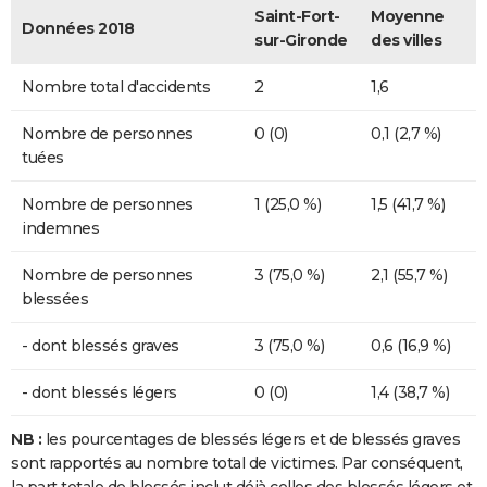
Saint-Fort-
Moyenne
Données 2018
sur-Gironde
des villes
Nombre total d'accidents
2
1,6
Nombre de personnes
0 (0)
0,1 (2,7 %)
tuées
Nombre de personnes
1 (25,0 %)
1,5 (41,7 %)
indemnes
Nombre de personnes
3 (75,0 %)
2,1 (55,7 %)
blessées
- dont blessés graves
3 (75,0 %)
0,6 (16,9 %)
- dont blessés légers
0 (0)
1,4 (38,7 %)
NB :
les pourcentages de blessés légers et de blessés graves
sont rapportés au nombre total de victimes. Par conséquent,