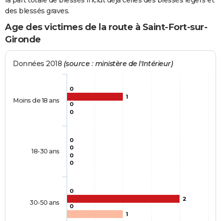
la part totale de blessés inclut déjà celles des blessés légers et
des blessés graves.
Age des victimes de la route à Saint-Fort-sur-
Gironde
Données 2018
(source : ministère de l'Intérieur)
0
1
Moins de 18 ans
0
0
0
0
18-30 ans
0
0
0
2
30-50 ans
0
1