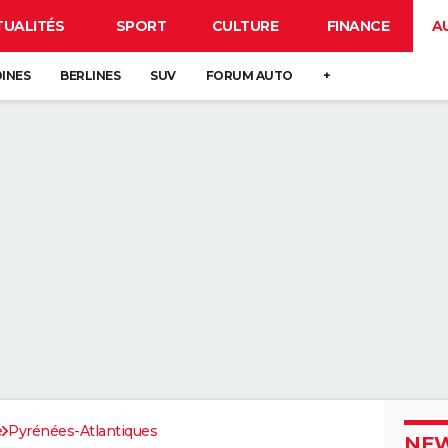
TUALITÉS
SPORT
CULTURE
FINANCE
A
DINES
BERLINES
SUV
FORUM AUTO
+
e
Pyrénées-Atlantiques
NEW