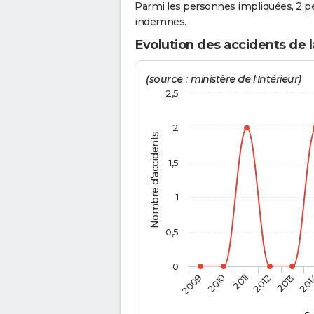
Parmi les personnes impliquées, 2 pe
indemnes.
Evolution des accidents de l
(source : ministère de l'Intérieur)
2,5
2
Nombre d'accidents
1,5
1
0,5
0
2009
2010
2011
2012
2013
201