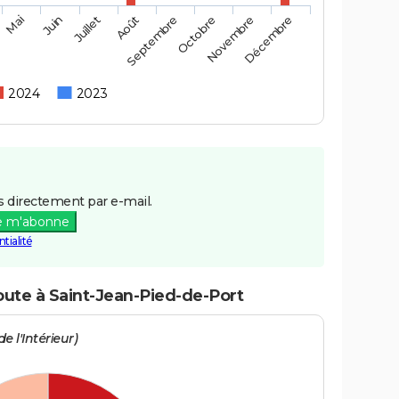
Mai
Août
Novembre
Juin
Septembre
Décembre
Juillet
Octobre
2024
2023
 directement par e-mail.
e m'abonne
tialité
oute à Saint-Jean-Pied-de-Port
e l'Intérieur)