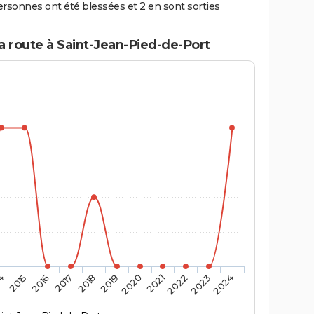
rsonnes ont été blessées et 2 en sont sorties
a route à Saint-Jean-Pied-de-Port
4
2015
2016
2017
2018
2019
2020
2021
2022
2023
2024