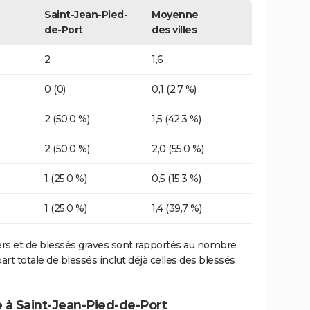
Saint-Jean-Pied-
Moyenne
de-Port
des villes
2
1,6
0 (0)
0,1 (2,7 %)
2 (50,0 %)
1,5 (42,3 %)
2 (50,0 %)
2,0 (55,0 %)
1 (25,0 %)
0,5 (15,3 %)
1 (25,0 %)
1,4 (39,7 %)
ers et de blessés graves sont rapportés au nombre
art totale de blessés inclut déjà celles des blessés
e à Saint-Jean-Pied-de-Port