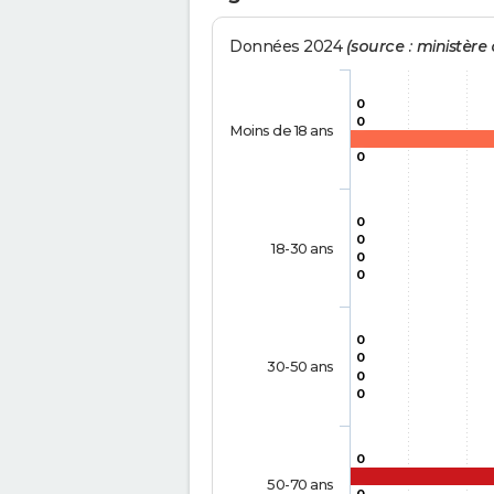
Données 2024
(source : ministère d
0
0
Moins de 18 ans
0
0
0
18-30 ans
0
0
0
0
30-50 ans
0
0
0
50-70 ans
0