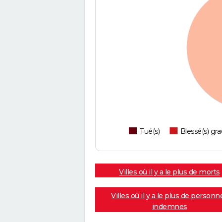
Tué(s)
Blessé(s) gra
Villes où il y a le plus de morts
Villes où il y a le plus de personn
indemnes