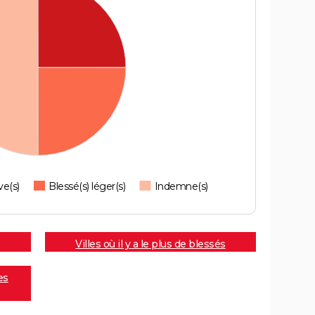
ve(s)
Blessé(s) léger(s)
Indemne(s)
Villes où il y a le plus de blessés
es