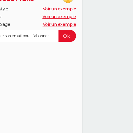
style
Voir un exemple
o
Voir un exemple
olage
Voir un exemple