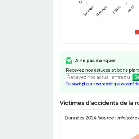
0
Février
Mars
Janvier
Avril
A ne pas manquer
Recevez nos astuces et bons plans
J
En savoir plus sur notre politique de confiden
Victimes d'accidents de la r
Données 2024
(source : ministère d