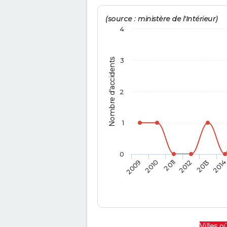
(source : ministère de l'Intérieur)
4
Nombre d'accidents
3
2
1
0
2009
2010
2011
2012
2013
201
Villes où