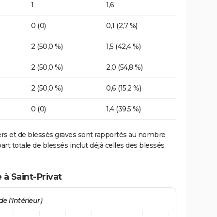
1
1,6
0 (0)
0,1 (2,7 %)
2 (50,0 %)
1,5 (42,4 %)
2 (50,0 %)
2,0 (54,8 %)
2 (50,0 %)
0,6 (15,2 %)
0 (0)
1,4 (39,5 %)
ers et de blessés graves sont rapportés au nombre
art totale de blessés inclut déjà celles des blessés
 à Saint-Privat
e l'Intérieur)