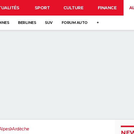
TUALITÉS
SPORT
CULTURE
FINANCE
A
DINES
BERLINES
SUV
FORUM AUTO
+
Alpes
Ardèche
NEW