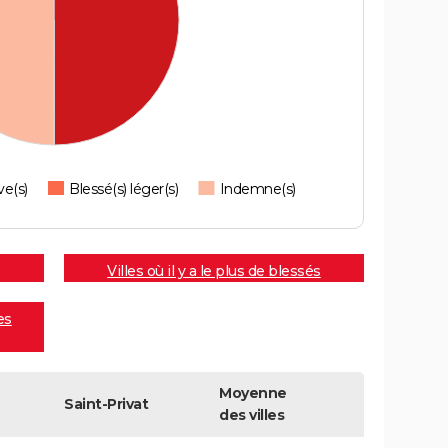
ve(s)
Blessé(s) léger(s)
Indemne(s)
Villes où il y a le plus de blessés
es
Moyenne
Saint-Privat
des villes