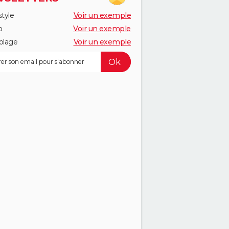
style
Voir un exemple
o
Voir un exemple
olage
Voir un exemple