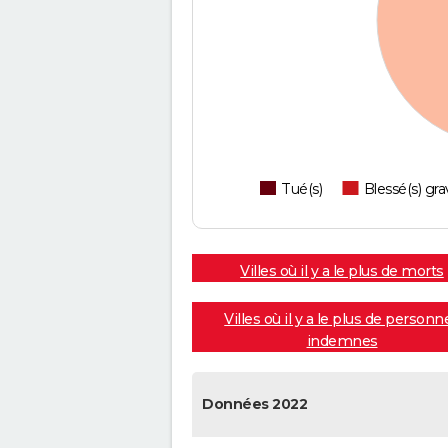
Tué(s)
Blessé(s) gra
Villes où il y a le plus de morts
Villes où il y a le plus de personn
indemnes
Données 2022