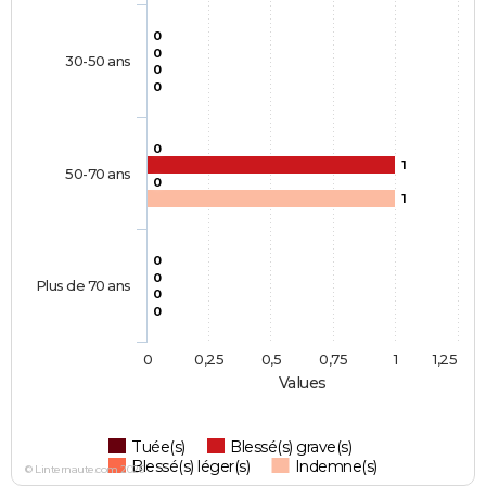
0
0
30-50 ans
0
0
0
1
50-70 ans
0
1
0
0
Plus de 70 ans
0
0
0
0,25
0,5
0,75
1
1,25
Values
Tuée(s)
Blessé(s) grave(s)
Blessé(s) léger(s)
Indemne(s)
© Linternaute.com 2026