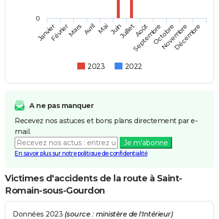
0
Février
Mai
Août
Novembre
Mars
Juin
Septembre
Décembre
Janvier
Avril
Juillet
Octobre
2023
2022
A ne pas manquer
Recevez nos astuces et bons plans directement par e-
mail.
Je m'abonne
En savoir plus sur notre politique de confidentialité
Victimes d'accidents de la route à Saint-
Romain-sous-Gourdon
Données 2023
(source : ministère de l'Intérieur)