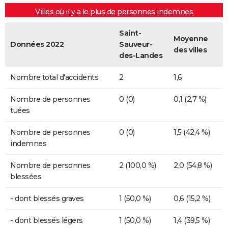
Villes où il y a le plus de personnes indemnes
Saint-
Moyenne
Données 2022
Sauveur-
des villes
des-Landes
Nombre total d'accidents
2
1,6
Nombre de personnes
0 (0)
0,1 (2,7 %)
tuées
Nombre de personnes
0 (0)
1,5 (42,4 %)
indemnes
Nombre de personnes
2 (100,0 %)
2,0 (54,8 %)
blessées
- dont blessés graves
1 (50,0 %)
0,6 (15,2 %)
- dont blessés légers
1 (50,0 %)
1,4 (39,5 %)