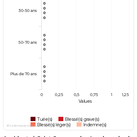
0
0
30-50 ans
0
0
0
0
50-70 ans
0
0
0
0
Plus de 70 ans
0
0
0
0,25
0,5
0,75
1
1,25
Values
Tuée(s)
Blessé(s) grave(s)
Blessé(s) léger(s)
Indemne(s)
© Linternaute.com 2026