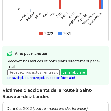
0
Février
Mai
Août
Novembre
Mars
Juin
Septembre
Décembre
Janvier
Avril
Juillet
Octobre
2022
2021
A ne pas manquer
Recevez nos astuces et bons plans directement par e-
mail.
Je m'abonne
En savoir plus sur notre politique de confidentialité
Victimes d'accidents de la route à Saint-
Sauveur-des-Landes
Données 2022
(source : ministère de l'Intérieur)