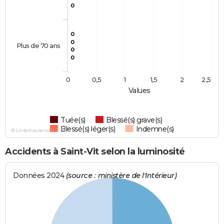
0
0
0
Plus de 70 ans
0
0
0
0,5
1
1,5
2
2,5
Values
Tuée(s)
Blessé(s) grave(s)
Blessé(s) léger(s)
Indemne(s)
© Linternaute.com 2026
Accidents à Saint-Vit selon la luminosité
Données 2024
(source : ministère de l'Intérieur)