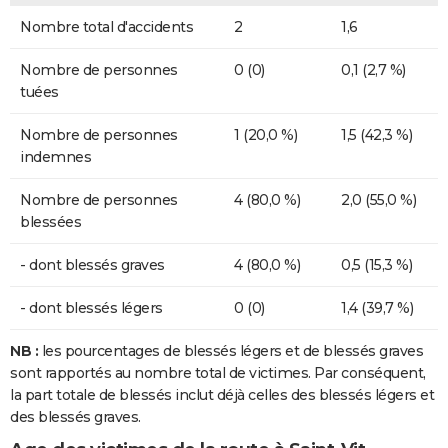
Nombre total d'accidents
2
1,6
Nombre de personnes
0 (0)
0,1 (2,7 %)
tuées
Nombre de personnes
1 (20,0 %)
1,5 (42,3 %)
indemnes
Nombre de personnes
4 (80,0 %)
2,0 (55,0 %)
blessées
- dont blessés graves
4 (80,0 %)
0,5 (15,3 %)
- dont blessés légers
0 (0)
1,4 (39,7 %)
NB :
les pourcentages de blessés légers et de blessés graves
sont rapportés au nombre total de victimes. Par conséquent,
la part totale de blessés inclut déjà celles des blessés légers et
des blessés graves.