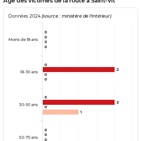
Age des victimes de la route à Saint-Vit
Données 2024
(source : ministère de l'Intérieur)
0
0
Moins de 18 ans
0
0
0
2
18-30 ans
0
0
0
2
30-50 ans
0
1
0
0
50-70 ans
0