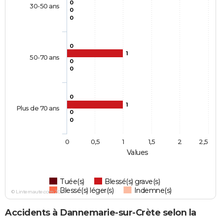
0
30-50 ans
0
0
0
1
50-70 ans
0
0
0
1
Plus de 70 ans
0
0
0
0,5
1
1,5
2
2,5
Values
Tuée(s)
Blessé(s) grave(s)
Blessé(s) léger(s)
Indemne(s)
© Linternaute.com 2026
Accidents à Dannemarie-sur-Crète selon la