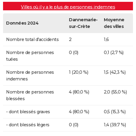
Villes où il y a le plus de personnes indemnes
Dannemarie-
Moyenne
Données 2024
sur-Crète
des villes
Nombre total d'accidents
2
1,6
Nombre de personnes
0 (0)
0,1 (2,7 %)
tuées
Nombre de personnes
1 (20,0 %)
1,5 (42,3 %)
indemnes
Nombre de personnes
4 (80,0 %)
2,0 (55,0 %)
blessées
- dont blessés graves
4 (80,0 %)
0,5 (15,3 %)
- dont blessés légers
0 (0)
1,4 (39,7 %)