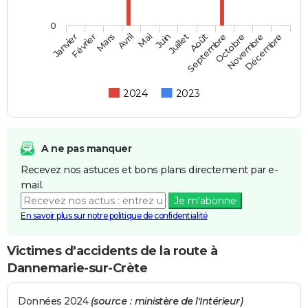
0
Février
Mai
Août
Novembre
Mars
Juin
Septembre
Décembre
Janvier
Avril
Juillet
Octobre
2024
2023
A ne pas manquer
Recevez nos astuces et bons plans directement par e-
mail.
Je m'abonne
En savoir plus sur notre politique de confidentialité
Victimes d'accidents de la route à
Dannemarie-sur-Crète
Données 2024
(source : ministère de l'Intérieur)