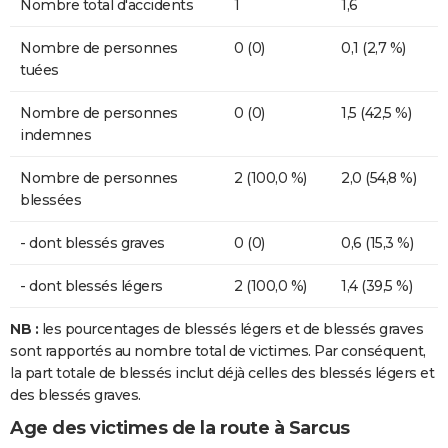
Nombre total d'accidents
1
1,6
Nombre de personnes
0 (0)
0,1 (2,7 %)
tuées
Nombre de personnes
0 (0)
1,5 (42,5 %)
indemnes
Nombre de personnes
2 (100,0 %)
2,0 (54,8 %)
blessées
- dont blessés graves
0 (0)
0,6 (15,3 %)
- dont blessés légers
2 (100,0 %)
1,4 (39,5 %)
NB :
les pourcentages de blessés légers et de blessés graves
sont rapportés au nombre total de victimes. Par conséquent,
la part totale de blessés inclut déjà celles des blessés légers et
des blessés graves.
Age des victimes de la route à Sarcus