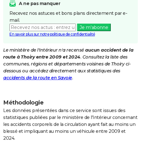
A ne pas manquer
City break
Voyage de noces
Climat
Destinations
Voyage nature
Forum
+
PHOTO
Recevez nos astuces et bons plans directement par e-
mail.
GUIDES D'ACHAT
Je m'abonne
BONS PLANS
En savoir plus sur notre politique de confidentialité
CARTE DE VOEUX
Le ministère de l'Intérieur n'a recensé
aucun accident de la
route à Thoiry entre 2009 et 2024
. Consultez la liste des
Carte Bonne année
Carte Pâques
Carte de Noël
Carte Saint-Valentin
Carte d'anniversaire
DICTIONNAIRE
communes, régions et départements voisines de Thoiry ci-
Biographies
Expressions
Dictionnaire
Citations
Proverbes
dessous ou accédez directement aux statistiques des
PROGRAMME TV
accidents de la route en Savoie
.
COPAINS D'AVANT
Se connecter
Collèges
Universités
Service militaire
S'inscrire
Lycées
Primaires
Entreprises
Avis de recherche
AVIS DE DÉCÈS
Méthodologie
FORUM
Les données présentées dans ce service sont issues des
statistiques publiées par le ministère de l'Intérieur concernant
Lifestyle
Sport
Television
Cinema
Bricolage
Culture
Auto
Voyage
les accidents corporels de la circulation ayant fait au moins un
blessé et impliquant au moins un véhicule entre 2009 et
2024.