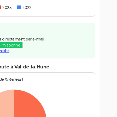
2023
2022
 directement par e-mail.
e m'abonne
tialité
oute à Val-de-la-Hune
e l'Intérieur)