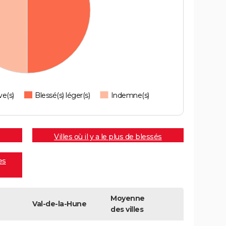
ve(s)
Blessé(s) léger(s)
Indemne(s)
Villes où il y a le plus de blessés
es
Moyenne
Val-de-la-Hune
des villes