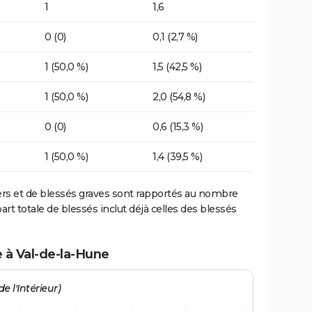
1
1,6
0 (0)
0,1 (2,7 %)
1 (50,0 %)
1,5 (42,5 %)
1 (50,0 %)
2,0 (54,8 %)
0 (0)
0,6 (15,3 %)
1 (50,0 %)
1,4 (39,5 %)
ers et de blessés graves sont rapportés au nombre
art totale de blessés inclut déjà celles des blessés
e à Val-de-la-Hune
e l'Intérieur)