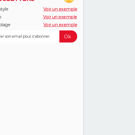
style
Voir un exemple
o
Voir un exemple
olage
Voir un exemple