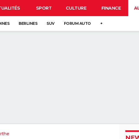
TUALITÉS
SPORT
CULTURE
FINANCE
A
DINES
BERLINES
SUV
FORUM AUTO
+
rthe
NEW