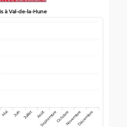
s à Val-de-la-Hune
Mai
Août
Novembre
Juin
Septembre
Décembre
Juillet
Octobre