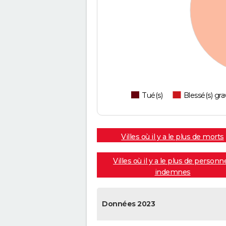
Tué(s)
Blessé(s) gra
Villes où il y a le plus de morts
Villes où il y a le plus de personn
indemnes
Données 2023