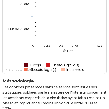
0
50-70 ans
0
0
0
0
Plus de 70 ans
0
0
0
0,25
0,5
0,75
1
1,25
Values
Tuée(s)
Blessé(s) grave(s)
Blessé(s) léger(s)
Indemne(s)
© Linternaute.com 2026
Méthodologie
Les données présentées dans ce service sont issues des
statistiques publiées par le ministère de l'Intérieur concernant
les accidents corporels de la circulation ayant fait au moins un
blessé et impliquant au moins un véhicule entre 2009 et
2024.