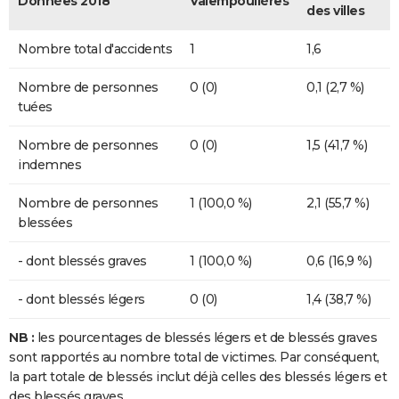
Données 2018
Valempoulières
des villes
Nombre total d'accidents
1
1,6
Nombre de personnes
0 (0)
0,1 (2,7 %)
tuées
Nombre de personnes
0 (0)
1,5 (41,7 %)
indemnes
Nombre de personnes
1 (100,0 %)
2,1 (55,7 %)
blessées
- dont blessés graves
1 (100,0 %)
0,6 (16,9 %)
- dont blessés légers
0 (0)
1,4 (38,7 %)
NB :
les pourcentages de blessés légers et de blessés graves
sont rapportés au nombre total de victimes. Par conséquent,
la part totale de blessés inclut déjà celles des blessés légers et
des blessés graves.