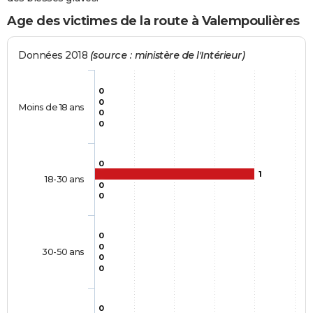
Age des victimes de la route à Valempoulières
Données 2018
(source : ministère de l'Intérieur)
0
0
Moins de 18 ans
0
0
0
1
18-30 ans
0
0
0
0
30-50 ans
0
0
0