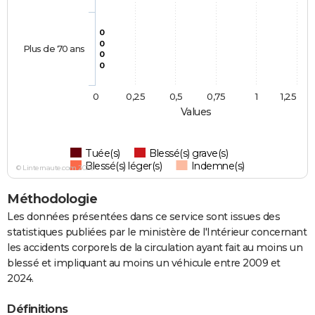
0
0
Plus de 70 ans
0
0
0
0,25
0,5
0,75
1
1,25
Values
Tuée(s)
Blessé(s) grave(s)
Blessé(s) léger(s)
Indemne(s)
© Linternaute.com 2026
Méthodologie
Les données présentées dans ce service sont issues des
statistiques publiées par le ministère de l'Intérieur concernant
les accidents corporels de la circulation ayant fait au moins un
blessé et impliquant au moins un véhicule entre 2009 et
2024.
Définitions