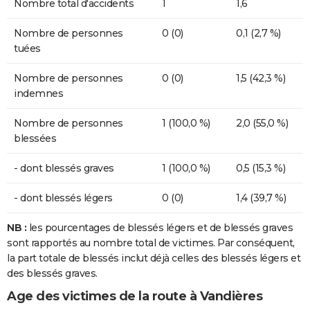
Nombre total d'accidents
1
1,6
Nombre de personnes
0 (0)
0,1 (2,7 %)
tuées
Nombre de personnes
0 (0)
1,5 (42,3 %)
indemnes
Nombre de personnes
1 (100,0 %)
2,0 (55,0 %)
blessées
- dont blessés graves
1 (100,0 %)
0,5 (15,3 %)
- dont blessés légers
0 (0)
1,4 (39,7 %)
NB :
les pourcentages de blessés légers et de blessés graves
sont rapportés au nombre total de victimes. Par conséquent,
la part totale de blessés inclut déjà celles des blessés légers et
des blessés graves.
Age des victimes de la route à Vandières