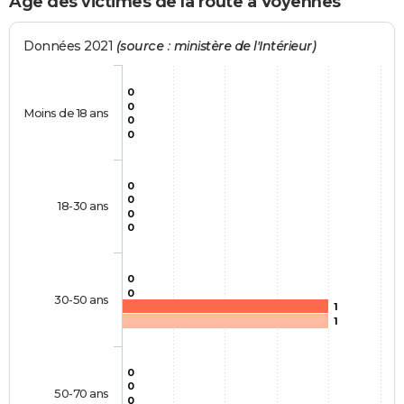
Age des victimes de la route à Voyennes
Données 2021
(source : ministère de l'Intérieur)
0
0
Moins de 18 ans
0
0
0
0
18-30 ans
0
0
0
0
30-50 ans
1
1
0
0
50-70 ans
0