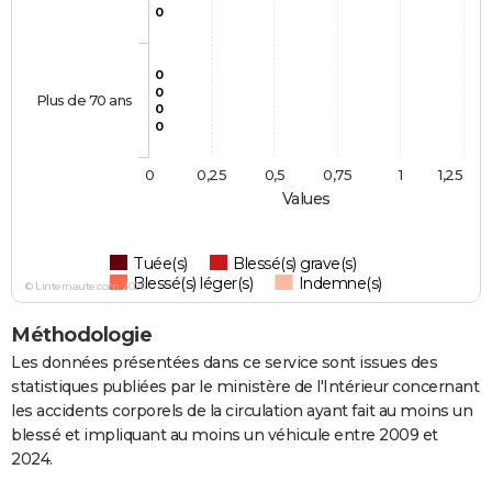
0
0
0
Plus de 70 ans
0
0
0
0,25
0,5
0,75
1
1,25
Values
Tuée(s)
Blessé(s) grave(s)
Blessé(s) léger(s)
Indemne(s)
© Linternaute.com 2026
Méthodologie
Les données présentées dans ce service sont issues des
statistiques publiées par le ministère de l'Intérieur concernant
les accidents corporels de la circulation ayant fait au moins un
blessé et impliquant au moins un véhicule entre 2009 et
2024.