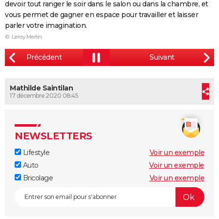
devoir tout ranger le soir dans le salon ou dans la chambre, et
City break
Voyage de noces
Climat
Destinations
Voyage nature
Forum
+
PHOTO
vous permet de gagner en espace pour travailler et laisser
parler votre imagination.
GUIDES D'ACHAT
© Leroy Merlin
BONS PLANS
CARTE DE VOEUX
Mathilde Saintilan
Carte Bonne année
Carte Pâques
Carte de Noël
Carte Saint-Valentin
Carte d'anniversaire
DICTIONNAIRE
17 décembre 2020 08:45
Biographies
Expressions
Dictionnaire
Citations
Proverbes
PROGRAMME TV
COPAINS D'AVANT
NEWSLETTERS
Se connecter
Collèges
Universités
Service militaire
S'inscrire
Lycées
Primaires
Entreprises
Avis de recherche
AVIS DE DÉCÈS
Lifestyle
Voir un exemple
Auto
Voir un exemple
FORUM
Bricolage
Voir un exemple
Lifestyle
Sport
Television
Cinema
Bricolage
Culture
Auto
Voyage