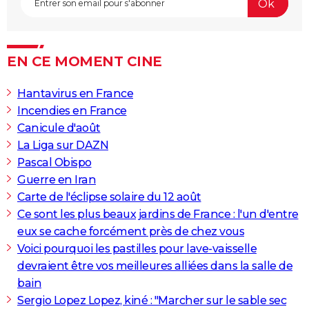
City break
Voyage de noces
Climat
Destinations
Voyage nature
Forum
+
PHOTO
GUIDES D'ACHAT
EN CE MOMENT CINE
BONS PLANS
Hantavirus en France
CARTE DE VOEUX
Incendies en France
Carte Bonne année
Carte Pâques
Carte de Noël
Carte Saint-Valentin
Carte d'anniversaire
Canicule d'août
DICTIONNAIRE
La Liga sur DAZN
Biographies
Expressions
Dictionnaire
Citations
Proverbes
PROGRAMME TV
Pascal Obispo
Guerre en Iran
COPAINS D'AVANT
Carte de l'éclipse solaire du 12 août
Se connecter
Collèges
Universités
Service militaire
S'inscrire
Lycées
Primaires
Entreprises
Avis de recherche
AVIS DE DÉCÈS
Ce sont les plus beaux jardins de France : l'un d'entre
eux se cache forcément près de chez vous
FORUM
Voici pourquoi les pastilles pour lave-vaisselle
Lifestyle
Sport
Television
Cinema
Bricolage
Culture
Auto
Voyage
devraient être vos meilleures alliées dans la salle de
bain
Sergio Lopez Lopez, kiné : "Marcher sur le sable sec