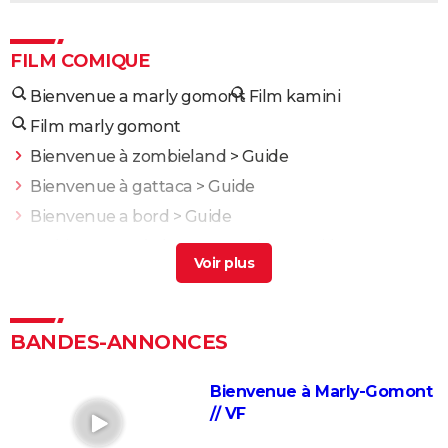
FILM COMIQUE
Bienvenue a marly gomont
Film kamini
Film marly gomont
Bienvenue à zombieland
> Guide
Bienvenue à gattaca
> Guide
Bienvenue a bord
> Guide
Ça bienvenue à derry streaming
> Guide
Bienvenue en prison
> Guide
Intouchables : "Sans lui je serais mort de
décomposition", la touchante histoire vraie qui a
BANDES-ANNONCES
inspiré le film culte
La vie pour de vrai : les retrouvailles de Kad Merad et
Bienvenue à Marly-Gomont
Dany Boon au cinéma
// VF
Le Dîner de cons : ça a vraiment existé, un célèbre