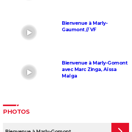
acteur français s'est même fait piéger
Adieu Les Cons : synopsis, critique, César, âge, bande-
annonce, avis...
Bienvenue à Marly-
Gaumont // VF
Les Tuche 5 : le roi Charles, Camilla, Elton John... Qui
les jouent dans God save the Tuche ?
On sourit pour la photo
La Grande Vadrouille : Louis de Funès s'est entraîné
Bienvenue à Marly-Gomont
pendant trois mois pour cette scène qui ne dure
avec Marc Zinga, Aïssa
pourtant que quelques minutes
Maïga
Le diable s'habille en Prada 2 : le film aura-t-il droit à
une suite ?
Barbie : même Ryan Gosling était "déçu", les
nominations aux Oscars ont provoqué un tollé
PHOTOS
Astérix et Obélix et L'Empire du Milieu : casting,
streaming, critiques, avis... Tout savoir
Kaamelott, premier volet : quand sort la suite du film
Bienvenue à Marly-Gomont