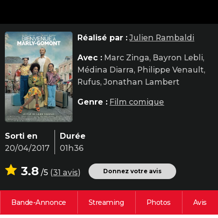
City break
Voyage de noces
Climat
Destinations
Voyage nature
Forum
+
PHOTO
GUIDES D'ACHAT
Réalisé par :
Julien Rambaldi
BONS PLANS
Avec :
Marc Zinga, Bayron Lebli,
Médina Diarra, Philippe Venault,
CARTE DE VOEUX
Rufus, Jonathan Lambert
Carte Bonne année
Carte Pâques
Carte de Noël
Carte Saint-Valentin
Carte d'anniversaire
DICTIONNAIRE
Genre :
Film comique
Biographies
Expressions
Dictionnaire
Citations
Proverbes
PROGRAMME TV
COPAINS D'AVANT
Sorti en
Durée
20/04/2017
01h36
Se connecter
Collèges
Universités
Service militaire
S'inscrire
Lycées
Primaires
Entreprises
Avis de recherche
AVIS DE DÉCÈS
3.8
FORUM
Donnez votre avis
/5
(
31 avis
)
Lifestyle
Sport
Television
Cinema
Bricolage
Culture
Auto
Voyage
Bande-Annonce
Streaming
Photos
Avis