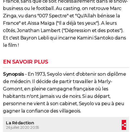
France, sans que ce soit nécessairement dans le show-
business ou le football. Au casting, on retrouve Marc
Zinga, vu dans "007 Spectre" et "Qu'Allah bénisse la
France" et Aïssa Maïga ("Il a déjà tes yeux"). A leurs
côtés, Jonathan Lambert ("Dépression et des potes").
Et c'est Bayron Lebli qui incarne Kamini Santoko dans
le film !
EN SAVOIR PLUS
Synopsis
- En 1973, Seyolo vient d'obtenir son diplôme
de médecin. Il décide de partir travailler à Marly-
Gomont, en pleine campagne française où les
habitants n'ont jamais vu de noirs. Si au départ,
personne ne vient à son cabinet, Seyolo va peu à peu
gagner la confiance des villageois.
La Rédaction
26 juillet 2020 20:55