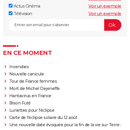
les jouent dans God save the Tuche ?
Actus Cinéma
Voir un exemple
On sourit pour la photo
Télévision
Voir un exemple
La Grande Vadrouille : Louis de Funès s'est entraîné
pendant trois mois pour cette scène qui ne dure
pourtant que quelques minutes
Le diable s'habille en Prada 2 : le film aura-t-il droit à
une suite ?
EN CE MOMENT
Barbie : même Ryan Gosling était "déçu", les
nominations aux Oscars ont provoqué un tollé
Incendies
Nouvelle canicule
Astérix et Obélix et L'Empire du Milieu : casting,
Tour de France femmes
streaming, critiques, avis... Tout savoir
Mort de Michel Dejeneffe
Kaamelott, premier volet : quand sort la suite du film
Hantavirus en France
au cinéma ?
Bison Futé
La Cité de la peur : Valérie Lemercier a fait une
Lunettes pour l'éclipse
bourde lors du tournage, l'avez-vous remarquée à
Carte de l'éclipse solaire du 12 août
l'écran ?
Une nouvelle date évoquée pour la fin de la vie sur Terre :