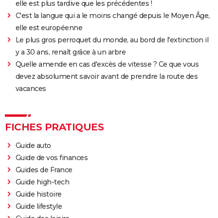
Qu'est-ce qu'on a fait au Bon Dieu 3 : une suite est-
elle est plus tardive que les précédentes !
elle prévue ?
C'est la langue qui a le moins changé depuis le Moyen Âge,
Fratè
elle est européenne
Le plus gros perroquet du monde, au bord de l'extinction il
Les Tuche 4 : la mort de Michel Blanc a été "terrible"
y a 30 ans, renaît grâce à un arbre
pour Jean-Paul Rouve
Quelle amende en cas d'excès de vitesse ? Ce que vous
En même temps
devez absolument savoir avant de prendre la route des
Les Aventures de Rabbi Jacob
vacances
L'Origine du monde
OSS 117 3 : que disent les critiques sur le film ?
FICHES PRATIQUES
Monty Python, Sacré Graal
The French Dispatch : faut-il voir le dernier Wes
Guide auto
Anderson ? Critiques
Guide de vos finances
La Traversée
Guides de France
Guide high-tech
Gaston Lagaffe : intrigue, avis, streaming... Tout sur
Guide histoire
l'adaptation de la BD culte
Guide lifestyle