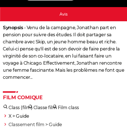
City break
Voyage de noces
Climat
Destinations
Voyage nature
Forum
+
PHOTO
Avis
GUIDES D'ACHAT
Synopsis
- Venu de la campagne, Jonathan part en
BONS PLANS
pension pour suivre des études. Il doit partager sa
CARTE DE VOEUX
chambre avec Skip, un jeune homme beau et riche.
Celui-ci pense qu'il est de son devoir de faire perdre la
Carte Bonne année
Carte Pâques
Carte de Noël
Carte Saint-Valentin
Carte d'anniversaire
DICTIONNAIRE
virginité de son co-locataire, en lui faisant faire un
voyage à Chicago. Effectivement, Jonathan rencontre
Biographies
Expressions
Dictionnaire
Citations
Proverbes
PROGRAMME TV
une femme fascinante. Mais les problèmes ne font que
COPAINS D'AVANT
commencer...
Se connecter
Collèges
Universités
Service militaire
S'inscrire
Lycées
Primaires
Entreprises
Avis de recherche
AVIS DE DÉCÈS
FILM COMIQUE
FORUM
Class (film)
Classe film
Film class
Lifestyle
Sport
Television
Cinema
Bricolage
Culture
Auto
Voyage
X
> Guide
Classement film
> Guide