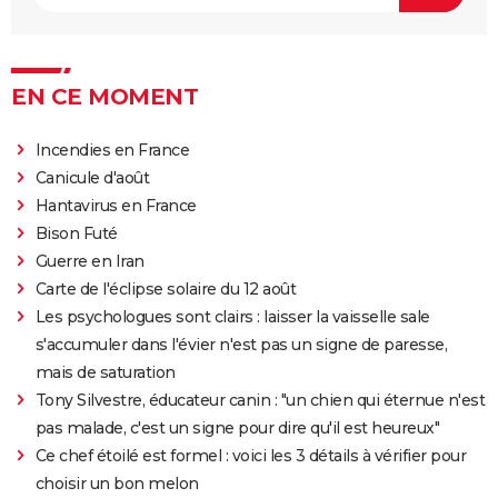
La Grande Vadrouille : Louis de Funès s'est entraîné
pendant trois mois pour cette scène qui ne dure
pourtant que quelques minutes
EN CE MOMENT
Le diable s'habille en Prada 2 : le film aura-t-il droit à
une suite ?
Incendies en France
Barbie : même Ryan Gosling était "déçu", les
Canicule d'août
nominations aux Oscars ont provoqué un tollé
Hantavirus en France
Astérix et Obélix et L'Empire du Milieu : casting,
Bison Futé
streaming, critiques, avis... Tout savoir
Guerre en Iran
Kaamelott, premier volet : quand sort la suite du film
Carte de l'éclipse solaire du 12 août
au cinéma ?
Les psychologues sont clairs : laisser la vaisselle sale
La Cité de la peur : Valérie Lemercier a fait une
s'accumuler dans l'évier n'est pas un signe de paresse,
bourde lors du tournage, l'avez-vous remarquée à
mais de saturation
l'écran ?
Tony Silvestre, éducateur canin : "un chien qui éternue n'est
pas malade, c'est un signe pour dire qu'il est heureux"
Qu'est-ce qu'on a fait au Bon Dieu 3 : une suite est-
Ce chef étoilé est formel : voici les 3 détails à vérifier pour
elle prévue ?
choisir un bon melon
Fratè