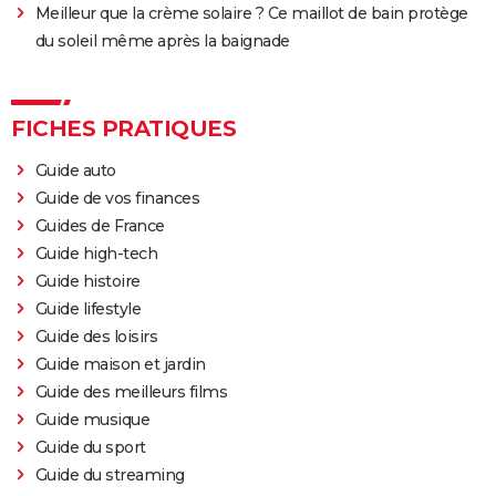
Meilleur que la crème solaire ? Ce maillot de bain protège
Les Tuche 4 : la mort de Michel Blanc a été "terrible"
du soleil même après la baignade
pour Jean-Paul Rouve
En même temps
Les Aventures de Rabbi Jacob
FICHES PRATIQUES
L'Origine du monde
Guide auto
OSS 117 3 : que disent les critiques sur le film ?
Guide de vos finances
Monty Python, Sacré Graal
Guides de France
Guide high-tech
The French Dispatch : faut-il voir le dernier Wes
Guide histoire
Anderson ? Critiques
Guide lifestyle
La Traversée
Guide des loisirs
Gaston Lagaffe : intrigue, avis, streaming... Tout sur
Guide maison et jardin
l'adaptation de la BD culte
Guide des meilleurs films
Guide musique
Guide du sport
Guide du streaming