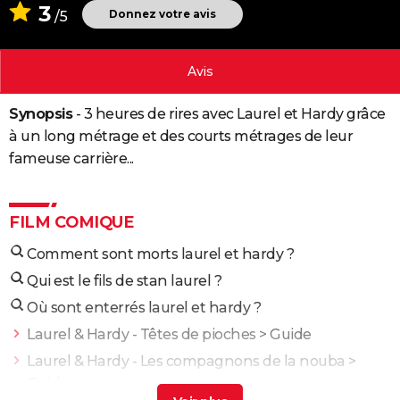
3
Donnez votre avis
/5
City break
Voyage de noces
Climat
Destinations
Voyage nature
Forum
+
PHOTO
GUIDES D'ACHAT
Avis
BONS PLANS
Synopsis
- 3 heures de rires avec Laurel et Hardy grâce
CARTE DE VOEUX
à un long métrage et des courts métrages de leur
fameuse carrière...
Carte Bonne année
Carte Pâques
Carte de Noël
Carte Saint-Valentin
Carte d'anniversaire
DICTIONNAIRE
Biographies
Expressions
Dictionnaire
Citations
Proverbes
PROGRAMME TV
FILM COMIQUE
COPAINS D'AVANT
Comment sont morts laurel et hardy ?
Se connecter
Collèges
Universités
Service militaire
S'inscrire
Lycées
Primaires
Entreprises
Avis de recherche
AVIS DE DÉCÈS
Qui est le fils de stan laurel ?
Où sont enterrés laurel et hardy ?
FORUM
Laurel & Hardy - Têtes de pioches
> Guide
Lifestyle
Sport
Television
Cinema
Bricolage
Culture
Auto
Voyage
Laurel & Hardy - Les compagnons de la nouba
>
Guide