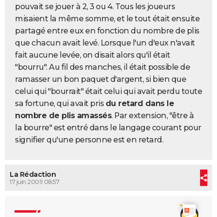
pouvait se jouer à 2, 3 ou 4. Tous les joueurs
City break
Voyage de noces
Climat
Destinations
Voyage nature
Forum
+
PHOTO
misaient la même somme, et le tout était ensuite
partagé entre eux en fonction du nombre de plis
GUIDES D'ACHAT
que chacun avait levé. Lorsque l'un d'eux n'avait
BONS PLANS
fait aucune levée, on disait alors qu'il était
"bourru". Au fil des manches, il était possible de
CARTE DE VOEUX
ramasser un bon paquet d'argent, si bien que
Carte Bonne année
Carte Pâques
Carte de Noël
Carte Saint-Valentin
Carte d'anniversaire
DICTIONNAIRE
celui qui "bourrait" était celui qui avait perdu toute
sa fortune, qui avait pris
du retard dans le
Biographies
Expressions
Dictionnaire
Citations
Proverbes
PROGRAMME TV
nombre de plis amassés
. Par extension, "être à
la bourre" est entré dans le langage courant pour
COPAINS D'AVANT
signifier qu'une personne est en retard.
Se connecter
Collèges
Universités
Service militaire
S'inscrire
Lycées
Primaires
Entreprises
Avis de recherche
AVIS DE DÉCÈS
FORUM
La Rédaction
17 juin 2009 08:57
Lifestyle
Sport
Television
Cinema
Bricolage
Culture
Auto
Voyage