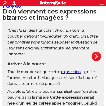
ACTUALITÉS
Magazine
D'où viennent ces expressions
Connexion
S'inscrire
Rechercher
Société
Education
Villes
Politique
Faits Divers
Monde
+
SPORT
bizarres et imagées ?
Football
Cyclisme
Forum
Coupe du monde 2026
Tennis
Rugby
CULTURE
"C'est la fin des haricots", "Avoir un nom à
TNT
Cinéma
Musique
Programme TV
Streaming
Sorties cinéma
+
FINANCE
coucher dehors", "Poireauter 107 ans"... On utilise
ces phrases sans jamais se poser la question de
Impôts
Immobilier
Banque
Crédit
Retraite
Epargne
Risques naturels par ville
Assurance
AUTO
leur sens originel. L'Internaute "éclaire votre
Réserver un essai
Berlines
Forum auto
Essais
Citadines
SUV
+
HIGH-TECH
lanterne".
Meilleur smartphone
Ordinateurs
Guide high-tech
Mobiles
Internet
Jeux vidéo
+
Arriver à la bourre
BRICOLAGE
Tout le monde sait que cette
expression
signifie
Aménagement intérieur
Cuisine
Jardinage
+
Forum
Extérieur
Salle de bains
Rangement
WEEK-END
"arriver en retard". Mais que vient faire "la bourre"
Escapades
Expositions
Week-end nature
Guides de France
Patrimoine
Musées
+
LIFESTYLE
dans la tournure de phrase ?
Autrefois, "être à la bourre" signifiait que l'on était
Bien-être
Mode
+
Art de vivre
Loisirs
Modes de vie
SANTE
pauvre, dans la misère.
Cette expression serait
Guide de la santé
Médicaments
+
Alimentation
Maladies
Sommeil
VOYAGE
née d'un jeu de cartes appelé "bourre"
. Celui-ci