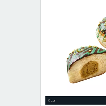
© Ldil