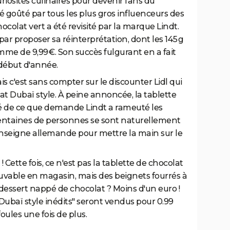
riosités culinaires pour devenir fans du
é goûté par tous les plus gros influenceurs des
ocolat vert a été revisité par la marque Lindt.
par proposer sa réinterprétation, dont les 145 g
e de 9,99 €. Son succès fulgurant en a fait
début d'année.
mais c'est sans compter sur le discounter Lidl qui
olat Dubaï style. À peine annoncée, la tablette
é de ce que demande Lindt a rameuté les
 centaines de personnes se sont naturellement
'enseigne allemande pour mettre la main sur le
! Cette fois, ce n'est pas la tablette de chocolat
ouvable en magasin, mais des beignets fourrés à
e dessert nappé de chocolat ? Moins d'un euro !
ts Dubaï style inédits" seront vendus pour 0.99
oules une fois de plus.