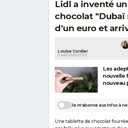
Lidl a inventé u
chocolat "Dubaï s
d'un euro et arr
Louise Cordier
9 avril 2025 07:03
Les adept
nouvelle 
nouveau p
Je m'abonne aux Infos à ne 
Une tablette de chocolat fourrée à