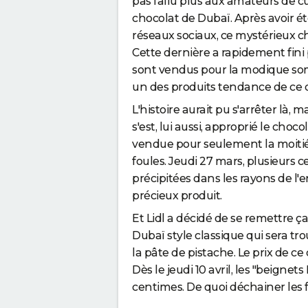
pas fallu plus aux amateurs de cu
chocolat de Dubaï. Après avoir ét
réseaux sociaux, ce mystérieux ch
Cette dernière a rapidement fini 
sont vendus pour la modique somm
un des produits tendance de ce 
L'histoire aurait pu s'arrêter là, 
s'est, lui aussi, approprié le choc
vendue pour seulement la moiti
foules. Jeudi 27 mars, plusieurs
précipitées dans les rayons de l
précieux produit.
Et Lidl a décidé de se remettre ça 
Dubaï style classique qui sera tr
la pâte de pistache. Le prix de c
Dès le jeudi 10 avril, les "beigne
centimes. De quoi déchainer les f