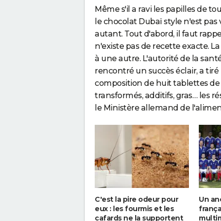
Même s'il a ravi les papilles de t
le chocolat Dubaï style n'est pas
autant. Tout d'abord, il faut rapp
n'existe pas de recette exacte. 
à une autre. L'autorité de la san
rencontré un succès éclair, a tir
composition de huit tablettes de 
transformés, additifs, gras… les r
le Ministère allemand de l'alime
C'est la pire odeur pour
Un anc
eux : les fourmis et les
franç
cafards ne la supportent
multim