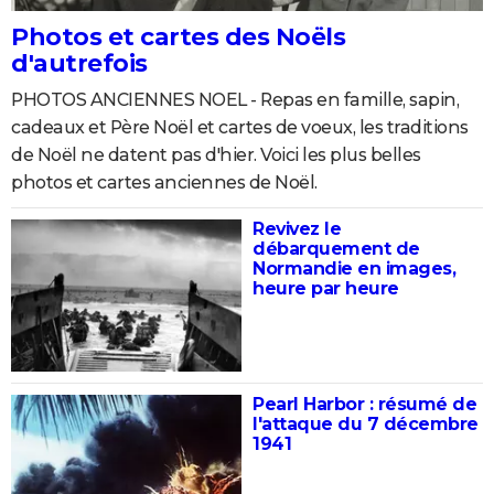
City break
Voyage de noces
Climat
Destinations
Voyage nature
Forum
+
PHOTO
Photos et cartes des Noëls
d'autrefois
GUIDES D'ACHAT
PHOTOS ANCIENNES NOEL - Repas en famille, sapin,
BONS PLANS
cadeaux et Père Noël et cartes de voeux, les traditions
de Noël ne datent pas d'hier. Voici les plus belles
CARTE DE VOEUX
photos et cartes anciennes de Noël.
Carte Bonne année
Carte Pâques
Carte de Noël
Carte Saint-Valentin
Carte d'anniversaire
DICTIONNAIRE
Revivez le
Biographies
Expressions
Dictionnaire
Citations
Proverbes
débarquement de
PROGRAMME TV
Normandie en images,
heure par heure
COPAINS D'AVANT
Se connecter
Collèges
Universités
Service militaire
S'inscrire
Lycées
Primaires
Entreprises
Avis de recherche
AVIS DE DÉCÈS
FORUM
Pearl Harbor : résumé de
l'attaque du 7 décembre
Lifestyle
Sport
Television
Cinema
Bricolage
Culture
Auto
Voyage
1941