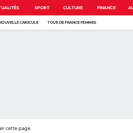
TUALITÉS
SPORT
CULTURE
FINANCE
A
NOUVELLE CANICULE
TOUR DE FRANCE FEMMES
EN FRANCE
BISON FUTÉ
LUNETTES POUR L'ÉCLIPSE
À DÉGRAISSER LA PAROI DE DOUCHE" : LA MEILLEURE SOLUTION SELON C
R LA VAISSELLE SALE S'ACCUMULER DANS L'ÉVIER N'EST PAS UN SIGNE 
 CHIEN QUI ÉTERNUE N'EST PAS MALADE, C'EST UN SIGNE POUR DIRE QU'
3 DÉTAILS À VÉRIFIER POUR CHOISIR UN BON MELON
ger cette page