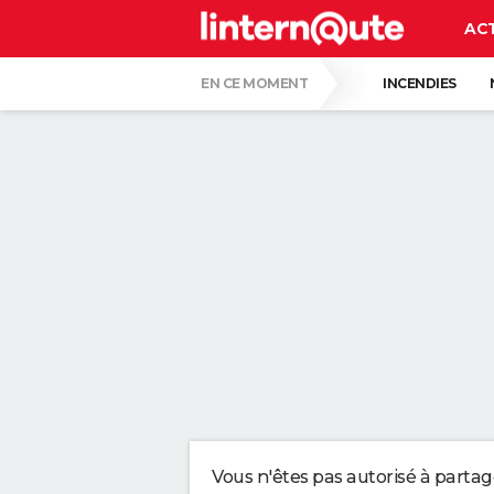
AC
EN CE MOMENT
INCENDIES
QUENTIN DUMONTIER
HANTAVIRUS 
CARTE DE L'ÉCLIPSE SOLAIRE DU 12 AOÛT
"APPLIQUER CE LIQUIDE VAISSELLE AIDE 
LES PSYCHOLOGUES SONT CLAIRS : LAISSE
TONY SILVESTRE, ÉDUCATEUR CANIN : "UN
CE CHEF ÉTOILÉ EST FORMEL : VOICI LES 
Vous n'êtes pas autorisé à parta