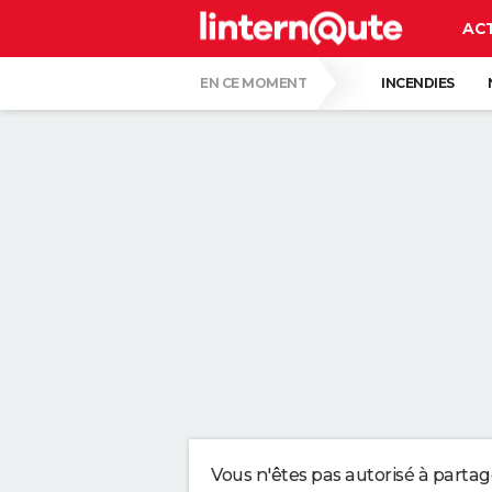
AC
EN CE MOMENT
INCENDIES
QUENTIN DUMONTIER
HANTAVIRUS 
CARTE DE L'ÉCLIPSE SOLAIRE DU 12 AOÛT
"APPLIQUER CE LIQUIDE VAISSELLE AIDE 
LES PSYCHOLOGUES SONT CLAIRS : LAISSE
TONY SILVESTRE, ÉDUCATEUR CANIN : "UN
CE CHEF ÉTOILÉ EST FORMEL : VOICI LES 
Vous n'êtes pas autorisé à parta