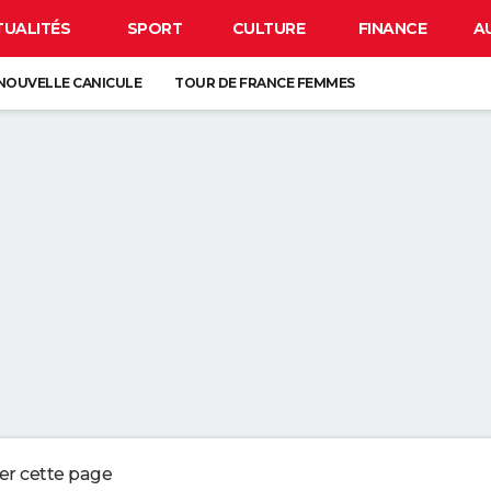
TUALITÉS
SPORT
CULTURE
FINANCE
A
NOUVELLE CANICULE
TOUR DE FRANCE FEMMES
EN FRANCE
BISON FUTÉ
LUNETTES POUR L'ÉCLIPSE
À DÉGRAISSER LA PAROI DE DOUCHE" : LA MEILLEURE SOLUTION SELON C
R LA VAISSELLE SALE S'ACCUMULER DANS L'ÉVIER N'EST PAS UN SIGNE 
 CHIEN QUI ÉTERNUE N'EST PAS MALADE, C'EST UN SIGNE POUR DIRE QU'
3 DÉTAILS À VÉRIFIER POUR CHOISIR UN BON MELON
ger cette page