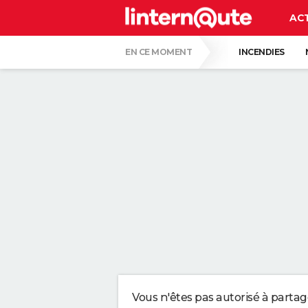
AC
EN CE MOMENT
INCENDIES
QUENTIN DUMONTIER
HANTAVIRUS 
CARTE DE L'ÉCLIPSE SOLAIRE DU 12 AOÛT
"APPLIQUER CE LIQUIDE VAISSELLE AIDE 
LES PSYCHOLOGUES SONT CLAIRS : LAISSE
TONY SILVESTRE, ÉDUCATEUR CANIN : "UN
CE CHEF ÉTOILÉ EST FORMEL : VOICI LES 
Vous n'êtes pas autorisé à parta