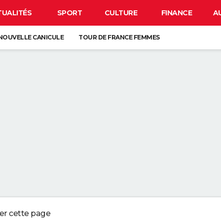
TUALITÉS
SPORT
CULTURE
FINANCE
A
NOUVELLE CANICULE
TOUR DE FRANCE FEMMES
EN FRANCE
BISON FUTÉ
LUNETTES POUR L'ÉCLIPSE
À DÉGRAISSER LA PAROI DE DOUCHE" : LA MEILLEURE SOLUTION SELON C
R LA VAISSELLE SALE S'ACCUMULER DANS L'ÉVIER N'EST PAS UN SIGNE 
 CHIEN QUI ÉTERNUE N'EST PAS MALADE, C'EST UN SIGNE POUR DIRE QU'
3 DÉTAILS À VÉRIFIER POUR CHOISIR UN BON MELON
ger cette page