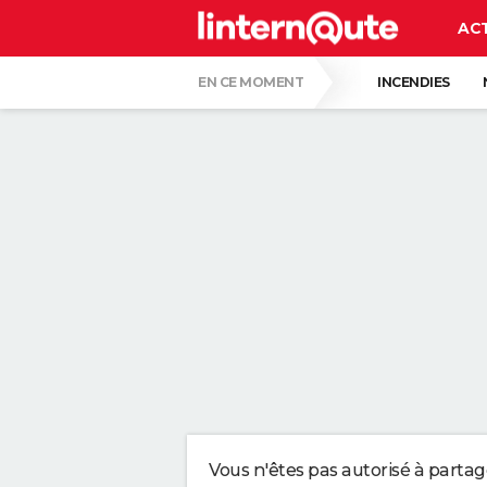
AC
EN CE MOMENT
INCENDIES
MORT DE JORGE MESSI
RÉSULTAT L
CARTE DE L'ÉCLIPSE SOLAIRE DU 12 AOÛT
UNE NOUVELLE DATE ÉVOQUÉE POUR LA FIN
C'EST LA LANGUE QUI A LE MOINS CHANG
LE PLUS GROS PERROQUET DU MONDE, AU B
QUELLE AMENDE EN CAS D'EXCÈS DE VIT
Vous n'êtes pas autorisé à parta