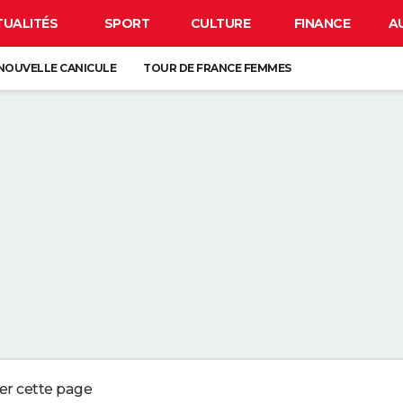
TUALITÉS
SPORT
CULTURE
FINANCE
A
NOUVELLE CANICULE
TOUR DE FRANCE FEMMES
OTO
BISON FUTÉ
LUNETTES POUR L'ÉCLIPSE
 DE LA VIE SUR TERRE : ELLE EST PLUS TARDIVE QUE LES PRÉCÉDENTES
É DEPUIS LE MOYEN ÂGE, ELLE EST EUROPÉENNE
ORD DE L'EXTINCTION IL Y A 30 ANS, RENAÎT GRÂCE À UN ARBRE
ESSE ? CE QUE VOUS DEVEZ ABSOLUMENT SAVOIR AVANT DE PRENDRE L
ger cette page