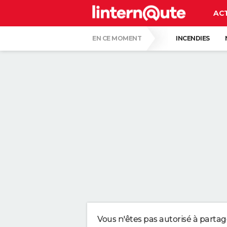
AC
EN CE MOMENT
INCENDIES
QUENTIN DUMONTIER
HANTAVIRUS 
CARTE DE L'ÉCLIPSE SOLAIRE DU 12 AOÛT
"APPLIQUER CE LIQUIDE VAISSELLE AIDE 
LES PSYCHOLOGUES SONT CLAIRS : LAISSE
TONY SILVESTRE, ÉDUCATEUR CANIN : "UN
CE CHEF ÉTOILÉ EST FORMEL : VOICI LES 
Vous n'êtes pas autorisé à parta