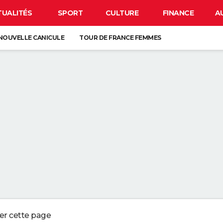
TUALITÉS
SPORT
CULTURE
FINANCE
A
NOUVELLE CANICULE
TOUR DE FRANCE FEMMES
EN FRANCE
BISON FUTÉ
LUNETTES POUR L'ÉCLIPSE
À DÉGRAISSER LA PAROI DE DOUCHE" : LA MEILLEURE SOLUTION SELON C
R LA VAISSELLE SALE S'ACCUMULER DANS L'ÉVIER N'EST PAS UN SIGNE 
 CHIEN QUI ÉTERNUE N'EST PAS MALADE, C'EST UN SIGNE POUR DIRE QU'
3 DÉTAILS À VÉRIFIER POUR CHOISIR UN BON MELON
ger cette page