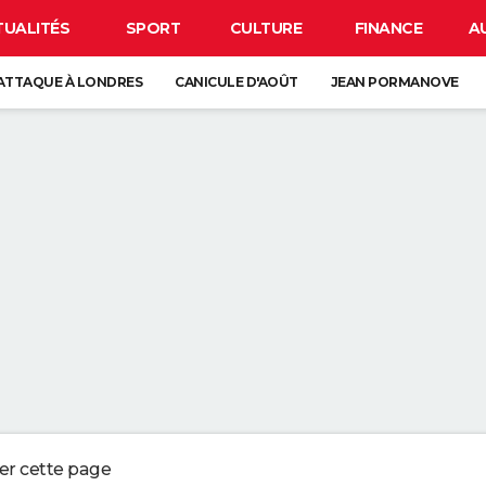
TUALITÉS
SPORT
CULTURE
FINANCE
A
ATTAQUE À LONDRES
CANICULE D'AOÛT
JEAN PORMANOVE
 LUNE
ORAGES
GUERRE EN IRAN
IR LA PEAU QUI PÈLE N'EST PAS ANODIN, C'EST LE SIGNE D'UN GROS 
REJOINDRE UN RÉSEAU WI-FI SANS CONNAITRE SON MOT DE PASSE
PAR LA NSA POUR BLOQUER LES HACKERS
LIGER CE PETIT POINT VERT SUR L'ÉCRAN DE VOTRE SMARTPHONE
ger cette page