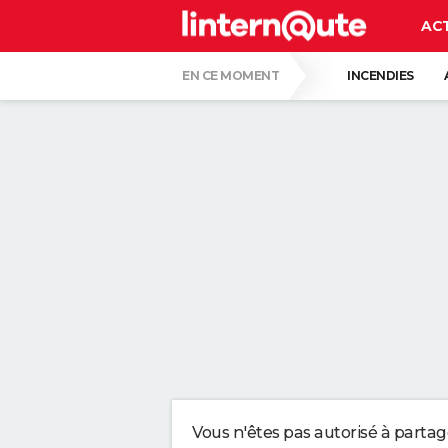
AC
EN CE MOMENT
INCENDIES
COLLISION D'UNE FUSÉE SPACE X AVEC LA
CARTE DE L'ÉCLIPSE SOLAIRE DU 12 AOÛT
ISABELLE GALLAY, DERMATOLOGUE : "AVO
VOICI DEUX TECHNIQUES ULTIMES POUR 
CE GESTE TOUT BÊTE EST RECOMMANDÉ 
POURQUOI IL NE FAUT SURTOUT PAS NÉG
Vous n'êtes pas autorisé à parta