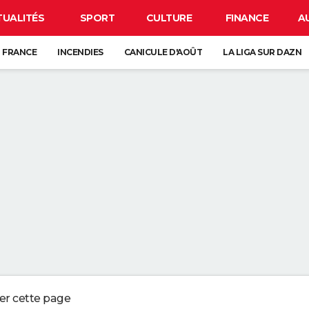
TUALITÉS
SPORT
CULTURE
FINANCE
A
 FRANCE
INCENDIES
CANICULE D'AOÛT
LA LIGA SUR DAZN
CARTE DE L'ÉCLIPSE SOLAIRE DU 12 AOÛT
ANCE : L'UN D'ENTRE EUX SE CACHE FORCÉMENT PRÈS DE CHEZ VOUS
VE-VAISSELLE DEVRAIENT ÊTRE VOS MEILLEURES ALLIÉES DANS LA SALLE
UR LE SABLE SEC DE LA PLAGE PEUT NÉCESSITER JUSQU'À PRÈS DE TRO
 QUI CONSERVENT DES SOUVENIRS DE L'ENFANCE DE LEURS ENFANTS NE
ger cette page