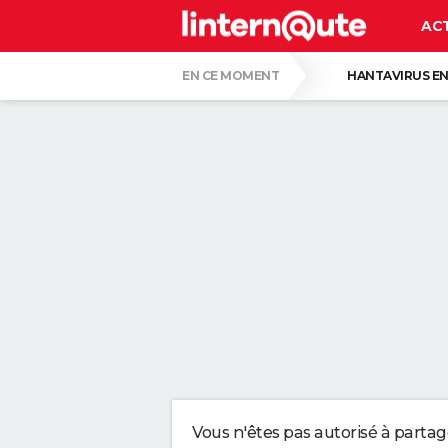
AC
EN CE MOMENT
HANTAVIRUS EN
PASCAL OBISPO
GUERRE EN IRAN
CE SONT LES PLUS BEAUX JARDINS DE FR
VOICI POURQUOI LES PASTILLES POUR LA
SERGIO LOPEZ LOPEZ, KINÉ : "MARCHER S
SELON LA PSYCHOLOGIE, LES PERSONNES
Vous n'êtes pas autorisé à parta