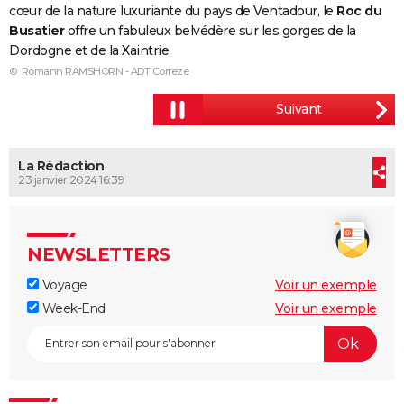
cœur de la nature luxuriante du pays de Ventadour, le
Roc du
City break
Voyage de noces
Climat
Destinations
Voyage nature
Forum
+
PHOTO
Busatier
offre un fabuleux belvédère sur les gorges de la
Dordogne et de la Xaintrie.
GUIDES D'ACHAT
© Romann RAMSHORN - ADT Correze
BONS PLANS
CARTE DE VOEUX
Carte Bonne année
Carte Pâques
Carte de Noël
Carte Saint-Valentin
Carte d'anniversaire
La Rédaction
DICTIONNAIRE
23 janvier 2024 16:39
Biographies
Expressions
Dictionnaire
Citations
Proverbes
PROGRAMME TV
COPAINS D'AVANT
NEWSLETTERS
Se connecter
Collèges
Universités
Service militaire
S'inscrire
Lycées
Primaires
Entreprises
Avis de recherche
AVIS DE DÉCÈS
Voyage
Voir un exemple
Week-End
Voir un exemple
FORUM
Lifestyle
Sport
Television
Cinema
Bricolage
Culture
Auto
Voyage