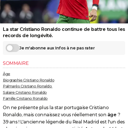
City break
Voyage de noces
Climat
Destinations
Voyage nature
Forum
+
PHOTO
GUIDES D'ACHAT
La star Cristiano Ronaldo continue de battre tous les
BONS PLANS
records de longévité.
CARTE DE VOEUX
Je m'abonne aux Infos à ne pas rater
Carte Bonne année
Carte Pâques
Carte de Noël
Carte Saint-Valentin
Carte d'anniversaire
DICTIONNAIRE
SOMMAIRE
Biographies
Expressions
Dictionnaire
Citations
Proverbes
PROGRAMME TV
Âge
COPAINS D'AVANT
Biographie Cristiano Ronaldo
Palmarès Cristiano Ronaldo
Se connecter
Collèges
Universités
Service militaire
S'inscrire
Lycées
Primaires
Entreprises
Avis de recherche
AVIS DE DÉCÈS
Salaire Cristiano Ronaldo
Famille Cristiano Ronaldo
FORUM
On ne présente plus la star portugaise Cristiano
Lifestyle
Sport
Television
Cinema
Bricolage
Culture
Auto
Voyage
Ronaldo, mais connaissez vous réellement son
âge
?
39 ans ! L'ancienne légende du Real Madrid est l'un des