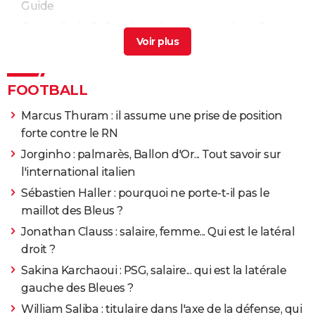
Guide
Qui est Jude Bellingham, la pépite anglaise ?
>
Guide
Ousmane Dembélé : femme, palmarès, origines... Qui
est l'attaquant français du PSG et des Bleus ?
>
FOOTBALL
Guide
Marcus Thuram : il assume une prise de position
Hervé Renard : salaire, femme... Sa bio
> Guide
forte contre le RN
Jorginho : palmarès, Ballon d'Or... Tout savoir sur
l'international italien
Sébastien Haller : pourquoi ne porte-t-il pas le
maillot des Bleus ?
Jonathan Clauss : salaire, femme... Qui est le latéral
droit ?
Sakina Karchaoui : PSG, salaire... qui est la latérale
gauche des Bleues ?
William Saliba : titulaire dans l'axe de la défense, qui