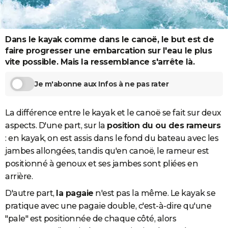
City break
Voyage de noces
Climat
Destinations
Voyage nature
Forum
+
PHOTO
GUIDES D'ACHAT
Dans le kayak comme dans le canoë, le but est de
faire progresser une embarcation sur l'eau le plus
BONS PLANS
vite possible. Mais la ressemblance s'arrête là.
CARTE DE VOEUX
Je m'abonne aux Infos à ne pas rater
Carte Bonne année
Carte Pâques
Carte de Noël
Carte Saint-Valentin
Carte d'anniversaire
DICTIONNAIRE
La différence entre le kayak et le canoë se fait sur deux
Biographies
Expressions
Dictionnaire
Citations
Proverbes
PROGRAMME TV
aspects. D'une part, sur la
position du ou des rameurs
COPAINS D'AVANT
: en kayak, on est assis dans le fond du bateau avec les
jambes allongées, tandis qu'en canoë, le rameur est
Se connecter
Collèges
Universités
Service militaire
S'inscrire
Lycées
Primaires
Entreprises
Avis de recherche
AVIS DE DÉCÈS
positionné à genoux et ses jambes sont pliées en
arrière.
FORUM
D'autre part,
la pagaie
n'est pas la même. Le kayak se
Lifestyle
Sport
Television
Cinema
Bricolage
Culture
Auto
Voyage
pratique avec une pagaie double, c'est-à-dire qu'une
"pale" est positionnée de chaque côté, alors